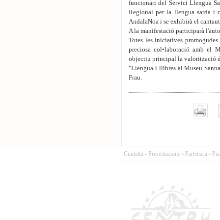
funcionari del Servici Llengua Sa
Regional per la llengua sarda i c
AndalaNoa i se exhibirà el cantau
A la manifestació participarà l'auto
Totes les iniciatives promogudes 
preciosa col•laboració amb el Mi
objectiu principal la valorització d
"Llengua i llibres al Museu Sanna
Frau.
Cuntattu
-
Presentazione
-
Partenarii
-
Pia