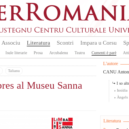
Associu
Literatura
Scontri
Impara u Corsu
Sp
Isule literarie
Prosa
Arcubalenu
Teatru
Cumenti è parè
Atti
L'autore
Talianu
CANU Anton
ibres al Museu Sanna
I so altr
Insídia
Àngels 
Literatura