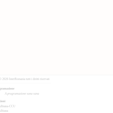
© 2026 InterRomania tutti i diritti riservati
gramazione
A prugramazione sana sana
ioni
Albiana-CCU
lbiana