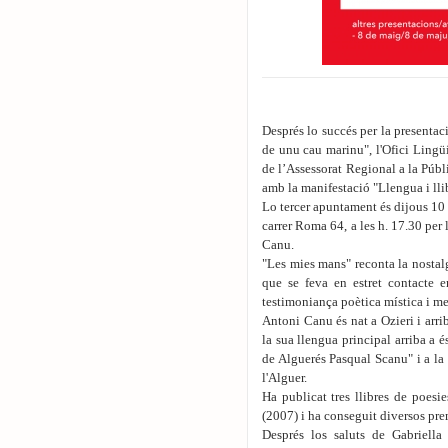
Després lo succés per la presentaci
de unu cau marinu", l'Ofici Lingü
de l’Assessorat Regional a la Púb
amb la manifestació "Llengua i ll
Lo tercer apuntament és dijous 10 
carrer Roma 64, a les h. 17.30 per
Canu.
"Les mies mans" reconta la nostalgi
que se feva en estret contacte e
testimoniança poètica mística i me
Antoni Canu és nat a Ozieri i arrib
la sua llengua principal arriba a é
de Alguerés Pasqual Scanu" i a la 
l'Alguer.
Ha publicat tres llibres de poesi
(2007) i ha conseguit diversos pre
Després los saluts de Gabriella 