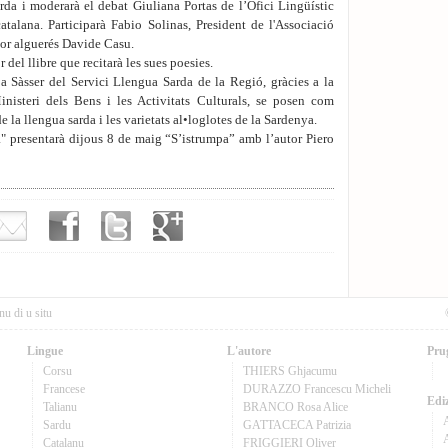
rda i moderarà el debat Giuliana Portas de l’Ofici Lingüístic
atalana. Participarà Fabio Solinas, President de l'Associació
tor alguerés Davide Casu.
r del llibre que recitarà les sues poesies.
a Sàsser del Servici Llengua Sarda de la Regió, gràcies a la
nisteri dels Bens i les Activitats Culturals, se posen com
e la llengua sarda i les varietats al•loglotes de la Sardenya.
" presentarà dijous 8 de maig “S’istrumpa” amb l’autor Piero
nu di u situ
Lingue
L'autore
Pru
Corsu
THIERS Ghjacumu
Francese
DURAZZO Francescu Micheli
Ediz
Talianu
BRANCO Rosa Alice
Sardu
GATTACECA Patrizia
A
Catalanu
FRIGGIERI Oliver