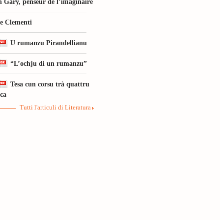
 Gary, penseur de l’imaginaire
le Clementi
U rumanzu Pirandellianu
“L’ochju di un rumanzu”
Tesa cun corsu trà quattru
ica
Tutti l'articuli di Literatura