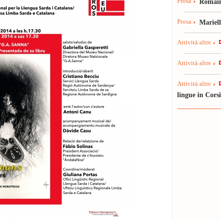
Prosa
Romain
Prosa
Mariel
Attività altre
Attività altre
Attività altre
lingue in Cors