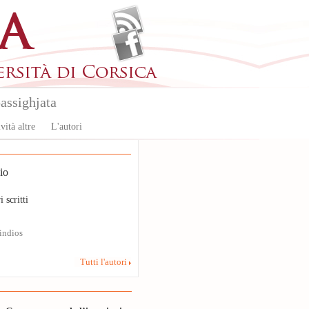
assighjata
vità altre
L'autori
io
i scritti
indios
Tutti l'autori