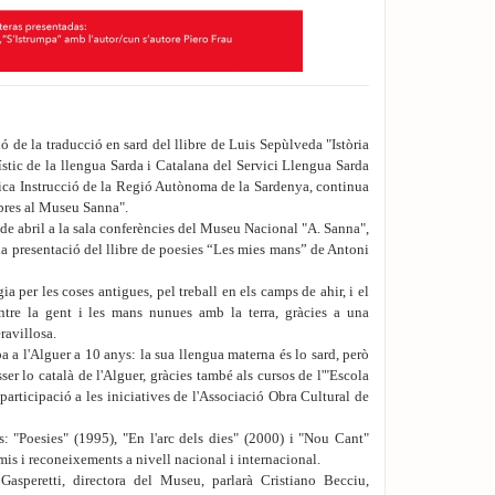
ó de la traducció en sard del llibre de Luis Sepùlveda "Istòria
ístic de la llengua Sarda i Catalana del Servici Llengua Sarda
lica Instrucció de la Regió Autònoma de la Sardenya, continua
ibres al Museu Sanna".
de abril a la sala conferències del Museu Nacional "A. Sanna",
 la presentació del llibre de poesies “Les mies mans” de Antoni
a per les coses antigues, pel treball en els camps de ahir, i el
ntre la gent i les mans nunues amb la terra, gràcies a una
ravillosa.
a a l'Alguer a 10 anys: la sua llengua materna és lo sard, però
sser lo català de l'Alguer, gràcies també als cursos de l'"Escola
participació a les iniciatives de l'Associació Obra Cultural de
es: "Poesies" (1995), "En l'arc dels dies" (2000) i "Nou Cant"
mis i reconeixements a nivell nacional i internacional.
Gasperetti, directora del Museu, parlarà Cristiano Becciu,