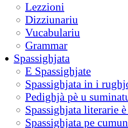
Lezzioni
Dizziunariu
Vucabulariu
Grammar
Spassighjata
E Spassighjate
Spassighjata in i rughj
Pedighjà pè u suminat
Spassighjata literarie 
Spassighjata pe cumun