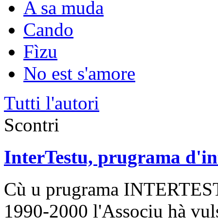
A sa muda
Cando
Fìzu
No est s'amore
Tutti l'autori
Scontri
InterTestu, prugrama d'in
Cù u prugrama INTERTESTU 
1990-2000 l'Associu hà vuls