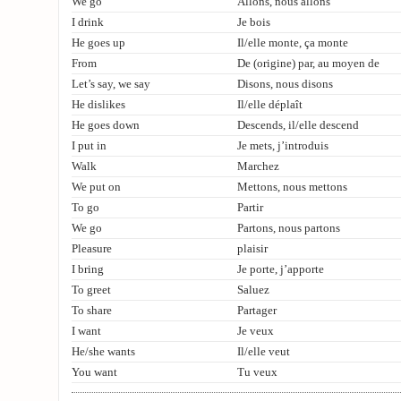
We go
Allons, nous allons
I drink
Je bois
He goes up
Il/elle monte, ça monte
From
De (origine) par, au moyen de
Let’s say, we say
Disons, nous disons
He dislikes
Il/elle déplaît
He goes down
Descends, il/elle descend
I put in
Je mets, j’introduis
Walk
Marchez
We put on
Mettons, nous mettons
To go
Partir
We go
Partons, nous partons
Pleasure
plaisir
I bring
Je porte, j’apporte
To greet
Saluez
To share
Partager
I want
Je veux
He/she wants
Il/elle veut
You want
Tu veux