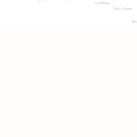
Castillianu
Tutte e lingue
Réa