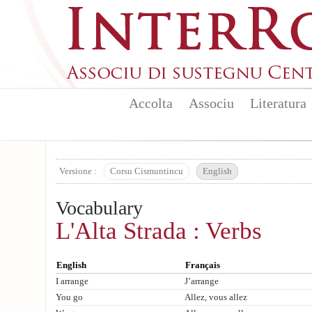
Aller au contenu principal
Accolta
Associu
Literatura
Versione :
Corsu Cismuntincu
English
Vocabulary
L'Alta Strada : Verbs
English
Français
I arrange
J’arrange
You go
Allez, vous allez