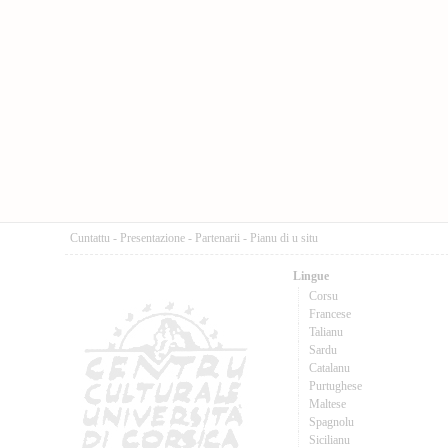
Cuntattu
-
Presentazione
-
Partenarii
-
Pianu di u situ
Lingue
Corsu
Francese
Talianu
Sardu
Catalanu
Purtughese
Maltese
Spagnolu
Sicilianu