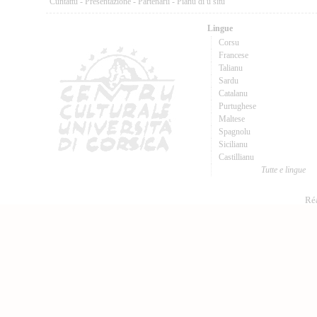
Cuntattu
-
Presentazione
-
Partenarii
-
Pianu di u situ
Lingue
Corsu
Francese
Talianu
Sardu
Catalanu
Purtughese
Maltese
Spagnolu
Sicilianu
Castillianu
Tutte e lingue
Réa