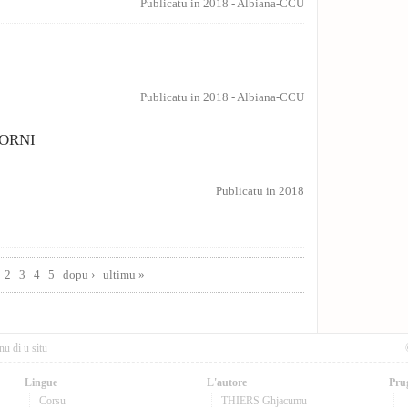
Publicatu in 2018
-
Albiana-CCU
Publicatu in 2018
-
Albiana-CCU
IORNI
Publicatu in 2018
2
3
4
5
dopu ›
ultimu »
nu di u situ
Lingue
L'autore
Pru
Corsu
THIERS Ghjacumu