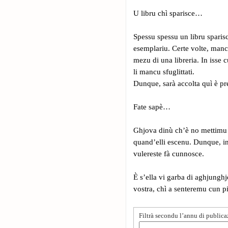
U libru chì sparisce…
Spessu spessu un libru sparisc
esemplariu. Certe volte, manc
mezu di una libreria. In isse
li mancu sfuglittati.
Dunque, sarà accolta quì è p
Fate sapè…
Ghjova dinù ch’è no mettimu i
quand’elli escenu. Dunque, ins
vulereste fà cunnosce.
È s’ella vi garba di aghjunghje
vostra, chì a senteremu cun p
Filtrà secondu l’annu di public