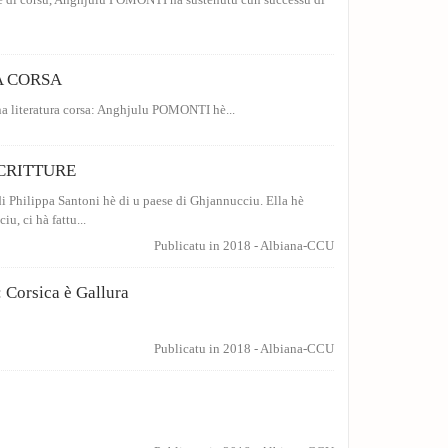
u è di corsu, Anghjulu POMONTI hà sustenutu cun successu di
A CORSA
na literatura corsa: Anghjulu POMONTI hè...
CRITTURE
di Philippa Santoni hè di u paese di Ghjannucciu. Ella hè
iu, ci hà fattu...
Publicatu in 2018
-
Albiana-CCU
: Corsica è Gallura
Publicatu in 2018
-
Albiana-CCU