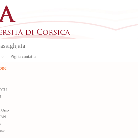
assighjata
ne
Piglià cuntattu
ione
 CCU
U
l'Orso
TAN
s
use