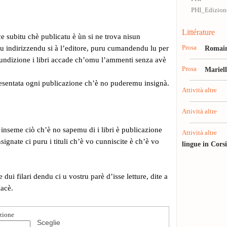
PHI_Edizione
Littérature
e subitu chè publicatu è ùn si ne trova nisun
u indirizzendu si à l’editore, puru cumandendu lu per
Prosa
Romain
 cundizione i libri accade ch’omu l’ammenti senza avè
Prosa
Mariel
resentata ogni publicazione ch’è no puderemu insignà.
Attività altre
Attività altre
nseme ciò ch’è no sapemu di i libri è publicazione
Attività altre
ignate ci puru i tituli ch’è vo cunniscite è ch’è vo
lingue in Cors
 dui filari dendu ci u vostru parè d’isse letture, dite a
iacè.
azione