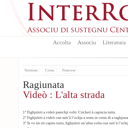
Skip to main content
Accolta
Associu
Literatura
Versione :
Corsu
Francese
Ragiunata
Videò : L'alta strada
1° Fighjuleti a videò parechji volti. Circheti à capiscia tuttu.
2° Fighjuleti a videò cun sutt’à l’ochja u testu in corsu di a raghjuna
3° Si vo ùn eti capitu tuttu, fighjuleti un’altra volta cun sutt’à l’och