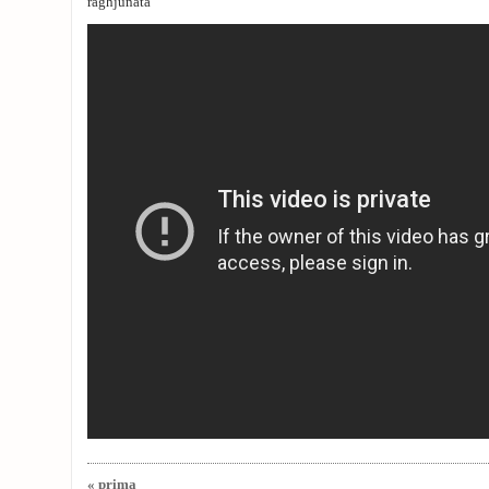
raghjunata
« prima