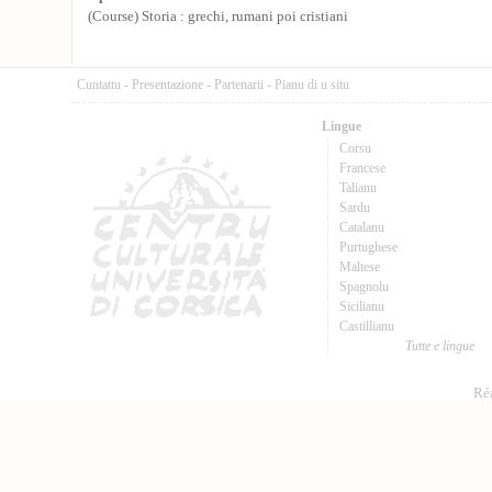
(Course) Storia : grechi, rumani poi cristiani
Cuntattu
-
Presentazione
-
Partenarii
-
Pianu di u situ
Lingue
Corsu
Francese
Talianu
Sardu
Catalanu
Purtughese
Maltese
Spagnolu
Sicilianu
Castillianu
Tutte e lingue
Réa