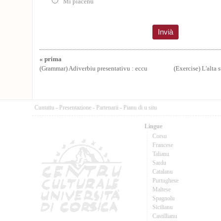
Mi piacenu
« prima
(Grammar) Adiverbiu presentativu : eccu
(Exercise) L'alta 
Cuntattu
-
Presentazione
-
Partenarii
-
Pianu di u situ
Lingue
Corsu
Francese
Talianu
Sardu
Catalanu
Purtughese
Maltese
Spagnolu
Sicilianu
Castillianu