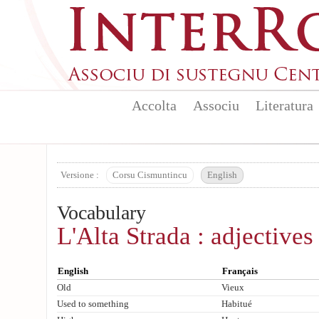
Aller au contenu principal
Accolta
Associu
Literatura
Versione :
Corsu Cismuntincu
English
Vocabulary
L'Alta Strada : adjectives
English
Français
Old
Vieux
Used to something
Habitué