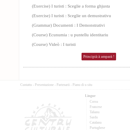
(Exercise) I turisti : Sceglie a forma ghjusta
(Exercise) I turisti : Sceglie un demustrativu
(Grammar) Documenti : I Demonstrativi
(Course) Ecunumia : u puntellu identitariu
(Course) Videò : I turisti
Principià à amparà !
Cuntattu
-
Presentazione
-
Partenarii
-
Pianu di u situ
Lingue
Corsu
Francese
Talianu
Sardu
Catalanu
Purtughese