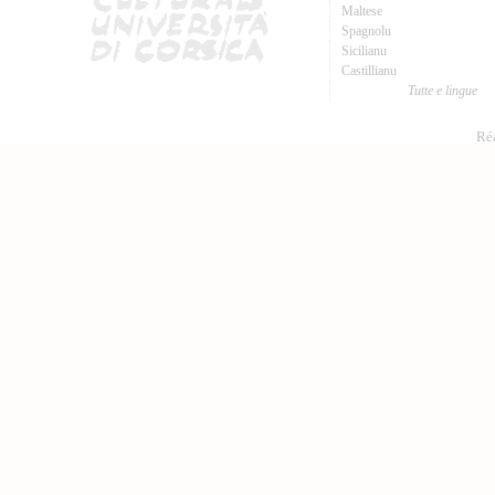
Maltese
Spagnolu
Sicilianu
Castillianu
Tutte e lingue
Réa