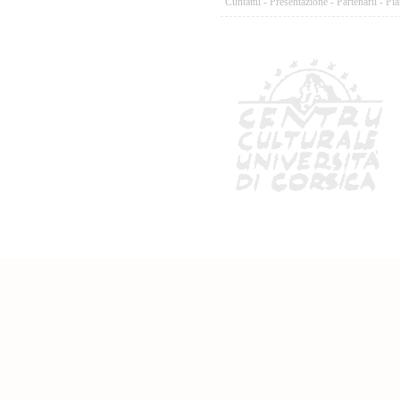
Cuntattu
-
Presentazione
-
Partenarii
-
Pia