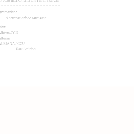
© 2026 InterRomania tutti i diritti riservati
gramazione
A prugramazione sana sana
ioni
Albiana-CCU
lbiana
ALBIANA / CCU
Tutte l'edizioni