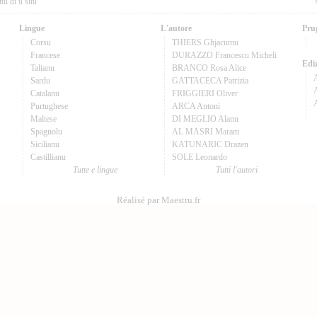
nu di u situ
Lingue
L'autore
Pru
Corsu
THIERS Ghjacumu
Francese
DURAZZO Francescu Micheli
Ediz
Talianu
BRANCO Rosa Alice
Sardu
GATTACECA Patrizia
A
Catalanu
FRIGGIERI Oliver
Purtughese
ARCA Antoni
Maltese
DI MEGLIO Alanu
Spagnolu
AL MASRI Maram
Sicilianu
KATUNARIC Drazen
Castillianu
SOLE Leonardo
Tutte e lingue
Tutti l'autori
Réalisé par Maestru.fr