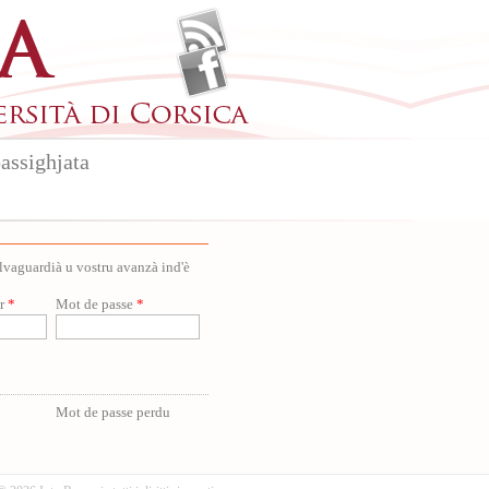
assighjata
salvaguardià u vostru avanzà ind'è
ur
*
Mot de passe
*
Mot de passe perdu