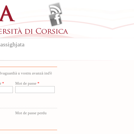
assighjata
salvaguardià u vostru avanzà ind'è
ur
*
Mot de passe
*
Mot de passe perdu