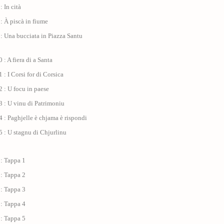
: In cità
: À piscà in fiume
: Una bucciata in Piazza Santu
 : A fiera di a Santa
 : I Corsi for di Corsica
 : U focu in paese
 : U vinu di Patrimoniu
 : Paghjelle è chjama è rispondi
 : U stagnu di Chjurlinu
 : Tappa 1
 : Tappa 2
 : Tappa 3
 : Tappa 4
 : Tappa 5