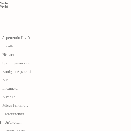
 Verbi
 Verbi
: Aspettendu l'aviò
: In caffè
: Hè caru!
: Sport è passatempu
: Famiglia è parenti
: À l'hotel
: In camera
: À Pedi !
: Micca luntanu...
0 : Telefunendu
: Un'arretta...
 : I scarpi novi!