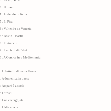
 : U trenu
 : Andendu in Italia
 : In Pisa
6 : Vultendu da Venezia
: Bastia... Bastia...
 : In Aiacciu
 : L'amichi di Calvi...
 : A Corsica in u Mediterraniu
: U battellu di Santa Teresa
 : A dumenica in paese
: Amparà à a scola
 I turisti
: Una caccighjata
: L'alta strada