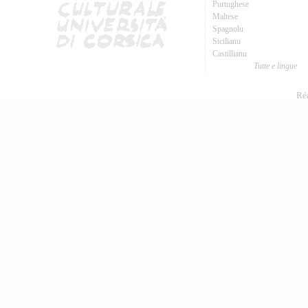
Purtughese
Maltese
Spagnolu
Sicilianu
Castillianu
Tutte e lingue
Réa