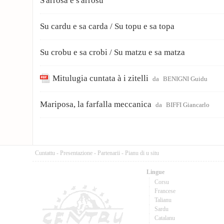
S'arrosa e s'arrosu
Su cardu e sa carda / Su topu e sa topa
Su crobu e sa crobi / Su matzu e sa matza
Mitulugia cuntata à i zitelli
da
BENIGNI Guidu
Mariposa, la farfalla meccanica
da
BIFFI Giancarlo
Cuntattu
-
Presentazione
-
Partenarii
-
Pianu di u situ
Lingue
Corsu
Francese
Talianu
Sardu
Catalanu