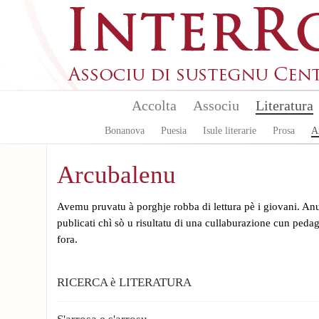
Aller au contenu principal
Accolta
Associu
Literatura
Bonanova
Puesia
Isule literarie
Prosa
A
Arcubalenu
Avemu pruvatu à porghje robba di lettura pè i giovani. Anu 
publicati chì sò u risultatu di una cullaburazione cun peda
fora.
RICERCA è LITERATURA