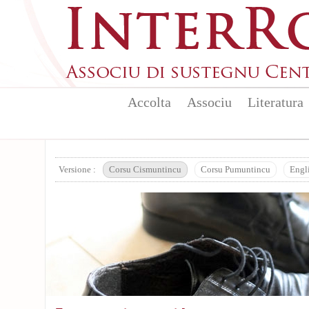
Aller au contenu principal
Accolta
Associu
Literatura
Versione :
Corsu Cismuntincu
Corsu Pumuntincu
Engl