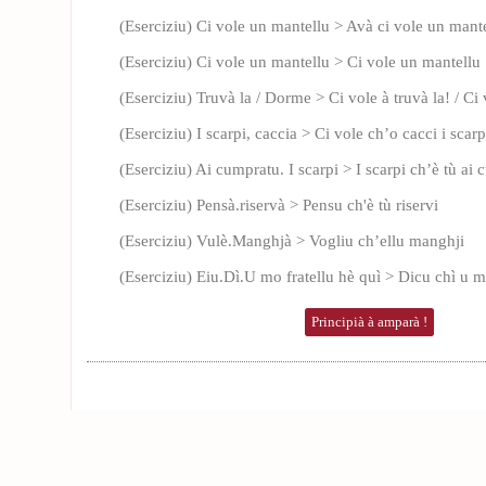
(Eserciziu) Ci vole un mantellu > Avà ci vole un mant
(Eserciziu) Ci vole un mantellu > Ci vole un mantellu
(Eserciziu) Truvà la / Dorme > Ci vole à truvà la! / Ci
(Eserciziu) I scarpi, caccia > Ci vole ch’o cacci i scarp
(Eserciziu) Ai cumpratu. I scarpi > I scarpi ch’è tù ai
(Eserciziu) Pensà.riservà > Pensu ch'è tù riservi
(Eserciziu) Vulè.Manghjà > Vogliu ch’ellu manghji
(Eserciziu) Eiu.Dì.U mo fratellu hè quì > Dicu chì u m
Principià à amparà !