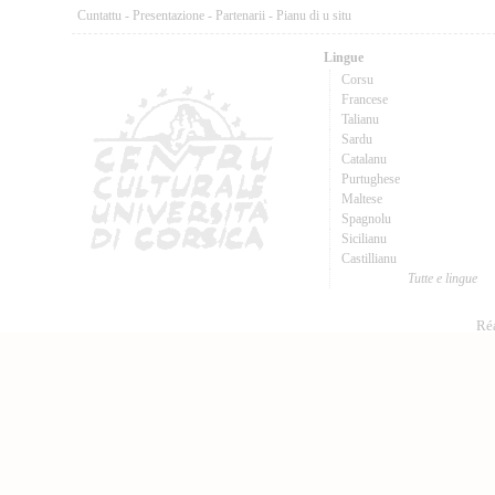
Cuntattu
-
Presentazione
-
Partenarii
-
Pianu di u situ
Lingue
Corsu
Francese
Talianu
Sardu
Catalanu
Purtughese
Maltese
Spagnolu
Sicilianu
Castillianu
Tutte e lingue
Réa