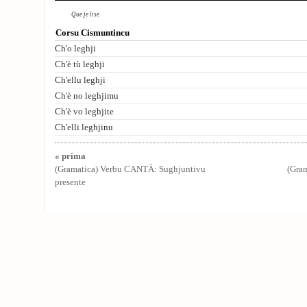
Que je lise
Corsu Cismuntincu
Ch'o leghji
Ch'è tù leghji
Ch'ellu leghji
Ch'è no leghjimu
Ch'è vo leghjite
Ch'elli leghjinu
« prima
(Gramatica) Verbu CANTÀ: Sughjuntivu
(Gra
presente