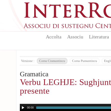
Aller au contenu principal
Accolta
Associu
Literatura
Versione :
Corsu Cismuntincu
Corsu Pumuntincu
Engl
Gramatica
Verbu LEGHJE: Sughjunt
presente
00:00