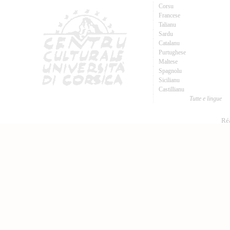
Corsu
Francese
Talianu
Sardu
Catalanu
Purtughese
Maltese
Spagnolu
Sicilianu
Castillianu
Tutte e lingue
Réa