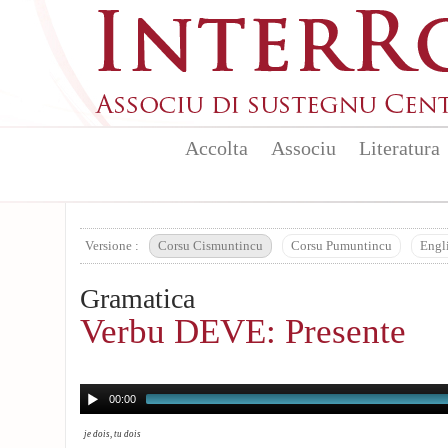
Aller au contenu principal
Accolta
Associu
Literatura
Versione :
Corsu Cismuntincu
Corsu Pumuntincu
Engl
Gramatica
Verbu DEVE: Presente
00:00
je dois, tu dois