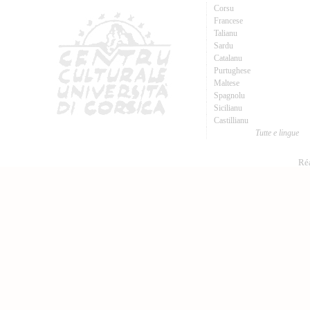
Corsu
Francese
Talianu
Sardu
Catalanu
Purtughese
Maltese
Spagnolu
Sicilianu
Castillianu
Tutte e lingue
Réa