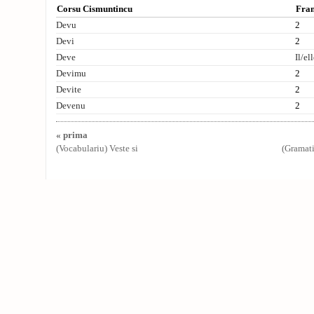
Corsu Cismuntincu
Fran
Devu
2
Devi
2
Deve
Il/el
Devimu
2
Devite
2
Devenu
2
« prima
(Vocabulariu) Veste si
(Gramat