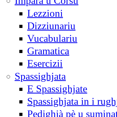
Impara u Corsu
Lezzioni
Dizziunariu
Vucabulariu
Gramatica
Esercizii
Spassighjata
E Spassighjate
Spassighjata in i rugh
Pedighjà pè u sumina