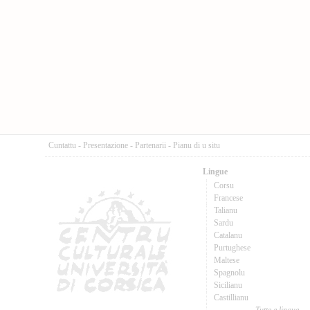
Cuntattu
-
Presentazione
-
Partenarii
-
Pianu di u situ
Lingue
Corsu
Francese
Talianu
Sardu
Catalanu
Purtughese
Maltese
Spagnolu
Sicilianu
Castillianu
Tutte e lingue