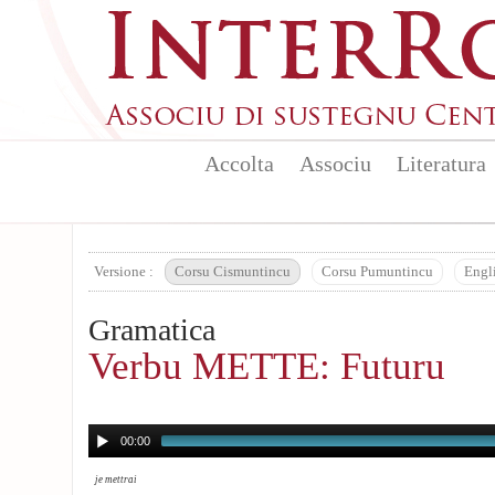
Aller au contenu principal
Accolta
Associu
Literatura
Versione :
Corsu Cismuntincu
Corsu Pumuntincu
Engl
Gramatica
Verbu METTE: Futuru
00:00
je mettrai