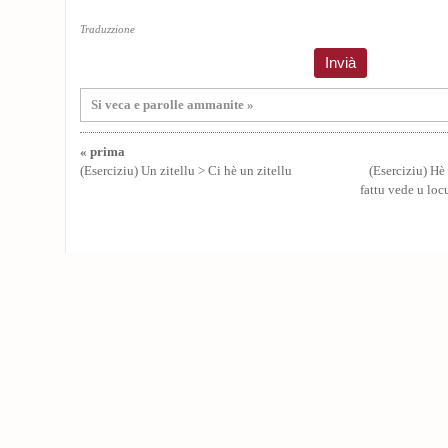
Traduzzione
Si veca e parolle ammanite »
« prima
(Eserciziu) Un zitellu > Ci hè un zitellu
(Eserciziu) Hè
fattu vede u loc