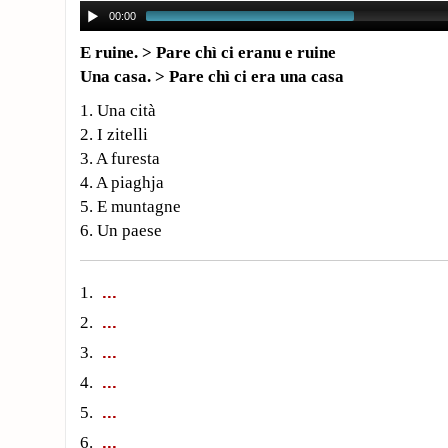
00:00
E ruine. > Pare chì ci eranu e ruine
Una casa. > Pare chì ci era una casa
1. Una cità
2. I zitelli
3. A furesta
4. A piaghja
5. E muntagne
6. Un paese
1.
2.
3.
4.
5.
6.