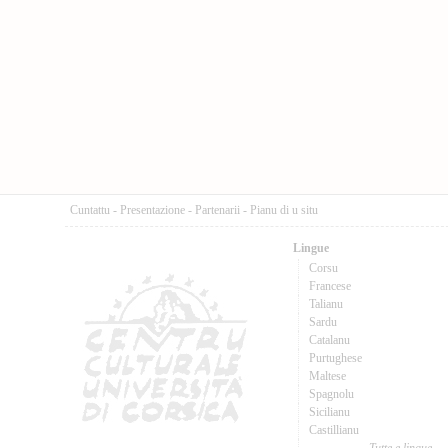
Cuntattu
-
Presentazione
-
Partenarii
-
Pianu di u situ
Lingue
Corsu
Francese
Talianu
Sardu
Catalanu
Purtughese
Maltese
Spagnolu
Sicilianu
Castillianu
Tutte e lingue