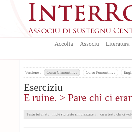
Aller au contenu principal
Accolta
Associu
Literatura
Versione :
Corsu Cismuntincu
Corsu Pumuntincu
Engl
Eserciziu
E ruine. > Pare chì ci era
Testu tufunatu : ind'è stu testu rimpiazzate i ... cù u testu chì ci vol