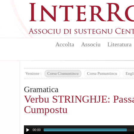
Aller au contenu principal
Accolta
Associu
Literatura
Versione :
Corsu Cismuntincu
Corsu Pumuntincu
Engl
Gramatica
Verbu STRINGHJE: Pass
Cumpostu
00:00