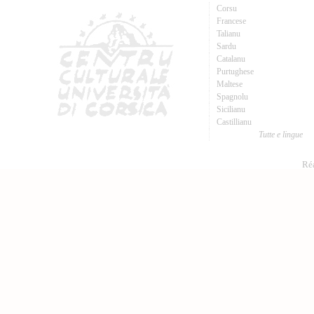
Corsu
Francese
Talianu
Sardu
Catalanu
Purtughese
Maltese
Spagnolu
Sicilianu
Castillianu
Tutte e lingue
Réa