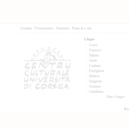
Cuntattu
-
Presentazione
-
Partenarii
-
Pianu di u situ
Lingue
Corsu
Francese
Talianu
Sardu
Catalanu
Purtughese
Maltese
Spagnolu
Sicilianu
Castillianu
Tutte e lingue
Réa