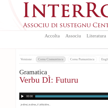
Aller au contenu principal
Accolta
Associu
Literatura
Versione :
Corsu Cismuntincu
Corsu Pumuntincu
Engl
Gramatica
Verbu DÌ: Futuru
00:00
je dirai, tu diras, il (elle) dira...