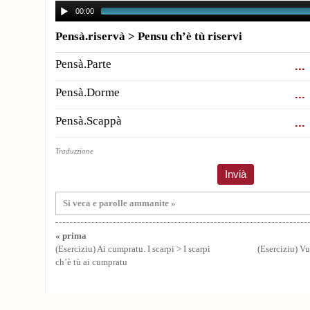
00:00
Pensà.riservà > Pensu ch’è tù riservi
Pensà.Parte
Pensà.Dorme
Pensà.Scappà
Traduzzione
Si veca e parolle ammanite »
« prima
(Eserciziu) Ai cumpratu. I scarpi > I scarpi
(Eserciziu) V
ch’è tù ai cumpratu