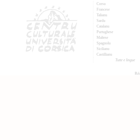
Corsu
Francese
Talianu
Sardu
Catalanu
Purtughese
Maltese
Spagnolu
Sicilianu
Castillianu
Tutte e lingue
Réa