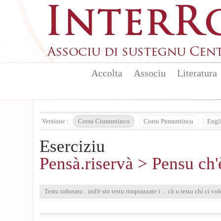
Aller au contenu principal
Accolta
Associu
Literatura
Versione :
Corsu Cismuntincu
Corsu Pumuntincu
Engl
Eserciziu
Pensà.riservà > Pensu ch'è
Testu tufunatu : ind'è stu testu rimpiazzate i ... cù u testu chì ci vol