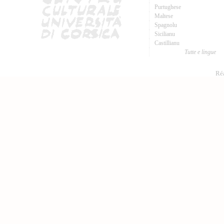
Purtughese
Maltese
Spagnolu
Sicilianu
Castillianu
Tutte e lingue
Réa