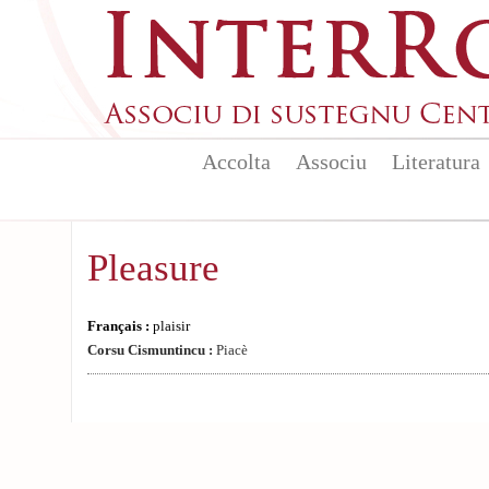
Skip to main content
Accolta
Associu
Literatura
Pleasure
Français :
plaisir
Corsu Cismuntincu :
Piacè