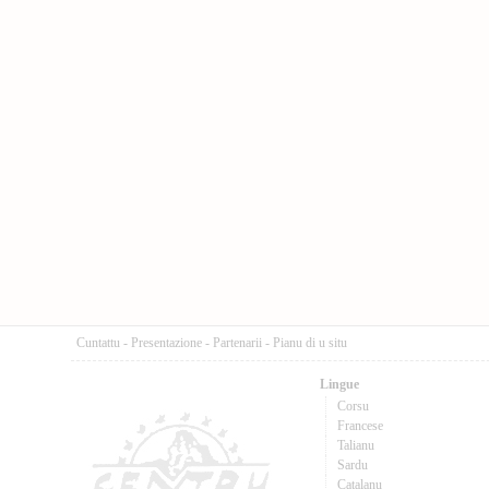
Cuntattu
-
Presentazione
-
Partenarii
-
Pianu di u situ
Lingue
Corsu
Francese
Talianu
Sardu
Catalanu