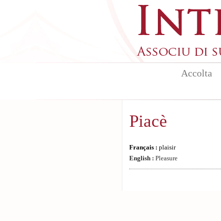
Aller au contenu principal
Accolta
Piacè
Français :
plaisir
English :
Pleasure