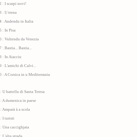
 : I scarpi novi!
 : U trenu
 : Andendu in Italia
 : In Pisa
6 : Vultendu da Venezia
: Bastia... Bastia...
 : In Aiacciu
 : L'amichi di Calvi...
 : A Corsica in u Mediterraniu
: U battellu di Santa Teresa
 : A dumenica in paese
: Amparà à a scola
 I turisti
: Una caccighjata
: L'alta strada