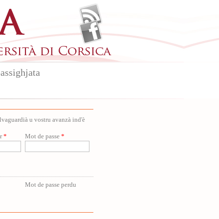
assighjata
salvaguardià u vostru avanzà ind'è
ur
*
Mot de passe
*
Mot de passe perdu