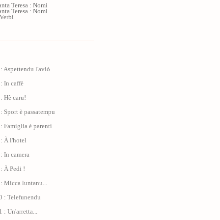
anta Teresa : Nomi
anta Teresa : Nomi
 Verbi
: Aspettendu l'aviò
: In caffè
: Hè caru!
: Sport è passatempu
: Famiglia è parenti
: À l'hotel
: In camera
: À Pedi !
: Micca luntanu...
0 : Telefunendu
: Un'arretta...