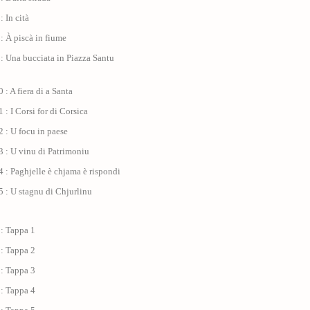
: In cità
: À piscà in fiume
: Una bucciata in Piazza Santu
 : A fiera di a Santa
 : I Corsi for di Corsica
 : U focu in paese
 : U vinu di Patrimoniu
 : Paghjelle è chjama è rispondi
 : U stagnu di Chjurlinu
 : Tappa 1
 : Tappa 2
 : Tappa 3
 : Tappa 4