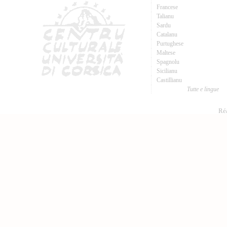
Francese
Talianu
Sardu
Catalanu
Purtughese
Maltese
Spagnolu
Sicilianu
Castillianu
Tutte e lingue
Réa