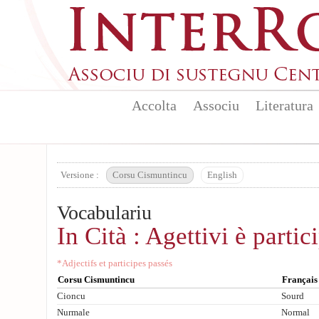
Aller au contenu principal
Accolta
Associu
Literatura
Versione :
Corsu Cismuntincu
English
Vocabulariu
In Cità : Agettivi è partici
*Adjectifs et participes passés
Corsu Cismuntincu
Français
Cioncu
Sourd
Nurmale
Normal