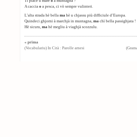
Ti piace u mare
o
a muntagna ?
A caccia
o
a pesca, ci vò sempre vulinteri.
L’alta strada hè bella
ma
hè u chjassu più difficiule d’Europa.
Quindeci ghjorni à marchjà in muntagna,
ma
chì bella passighjata !
Hè sicuru,
ma
hè megliu à viaghjà scozzulu.
« prima
(Vocabulariu) In Cità : Parolle arnesi
(Grama