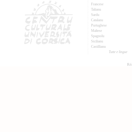
Francese
Talianu
Sardu
Catalanu
Purtughese
Maltese
Spagnolu
Sicilianu
Castillianu
Tutte e lingue
Réa