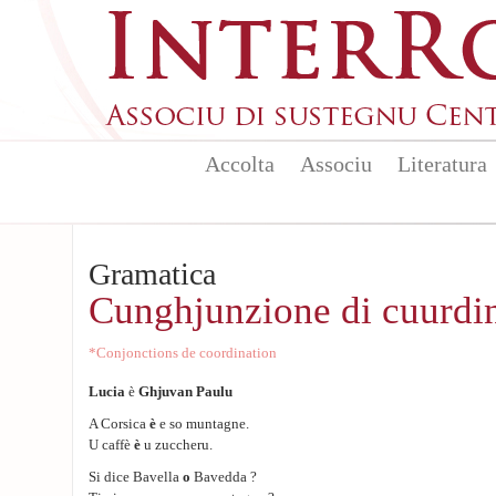
Aller au contenu principal
Accolta
Associu
Literatura
Gramatica
Cunghjunzione di cuurdi
*Conjonctions de coordination
Lucia
è
Ghjuvan Paulu
A Corsica
è
e so muntagne.
U caffè
è
u zuccheru.
Si dice Bavella
o
Bavedda ?