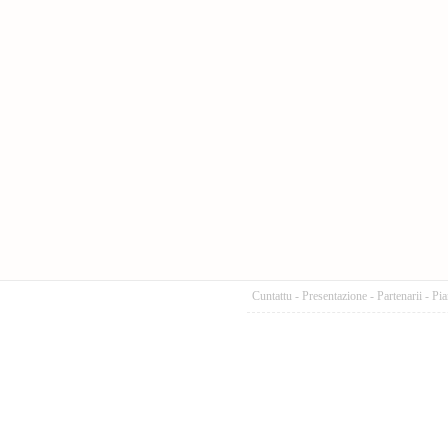
Cuntattu
-
Presentazione
-
Partenarii
-
Pia