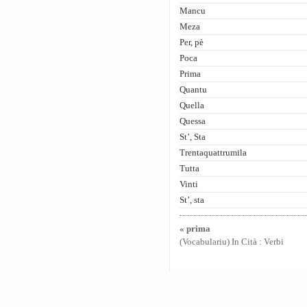
Mancu
Meza
Per, pè
Poca
Prima
Quantu
Quella
Quessa
St’, Sta
Trentaquattrumila
Tutta
Vinti
St’, sta
« prima
(Vocabulariu) In Cità : Verbi