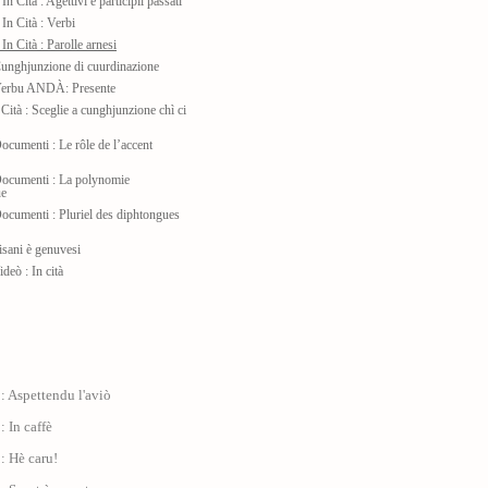
n Cità : Agettivi è participii passati
In Cità : Verbi
In Cità : Parolle arnesi
unghjunzione di cuurdinazione
Verbu ANDÀ: Presente
 Cità : Sceglie a cunghjunzione chì ci
ocumenti : Le rôle de l’accent
Documenti : La polynomie
ue
ocumenti : Pluriel des diphtongues
isani è genuvesi
deò : In cità
: Aspettendu l'aviò
: In caffè
: Hè caru!