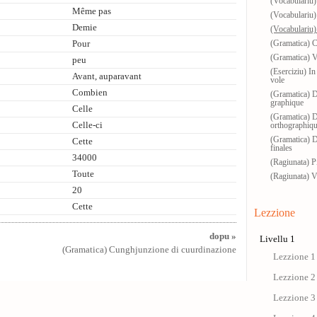
(Vocabulariu) I
Même pas
(Vocabulariu) 
Demie
(Vocabulariu) 
(Gramatica) C
Pour
(Gramatica) 
peu
(Eserciziu) In
Avant, auparavant
vole
Combien
(Gramatica) D
graphique
Celle
(Gramatica) 
Celle-ci
orthographiq
(Gramatica) D
Cette
finales
34000
(Ragiunata) P
Toute
(Ragiunata) Vi
20
Cette
Lezzione
dopu »
Livellu 1
(Gramatica) Cunghjunzione di cuurdinazione
Lezzione 1 
Lezzione 2 
Lezzione 3 