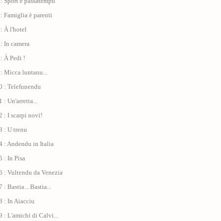
: Sport è passatempu
: Famiglia è parenti
: À l'hotel
: In camera
: À Pedi !
: Micca luntanu...
0 : Telefunendu
: Un'arretta...
 : I scarpi novi!
 : U trenu
 : Andendu in Italia
 : In Pisa
6 : Vultendu da Venezia
: Bastia... Bastia...
 : In Aiacciu
 : L'amichi di Calvi...