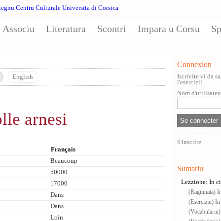
Associu
Literatura
Scontri
Impara u Corsu
Sp
Connexion
Iscrivite vi da 
English
l'esercizii.
Nom d'utilisate
olle arnesi
S'inscrire
Français
Beaucoup
Sumariu
50000
Lezzione: In ci
17000
(Ragiunata) In
Dans
(Eserciziu) In
Dans
(Vocabulariu)
Loin