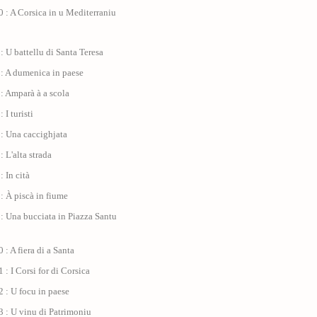
 : A Corsica in u Mediterraniu
: U battellu di Santa Teresa
 : A dumenica in paese
: Amparà à a scola
 I turisti
: Una caccighjata
: L'alta strada
: In cità
: À piscà in fiume
: Una bucciata in Piazza Santu
 : A fiera di a Santa
 : I Corsi for di Corsica
 : U focu in paese
 : U vinu di Patrimoniu