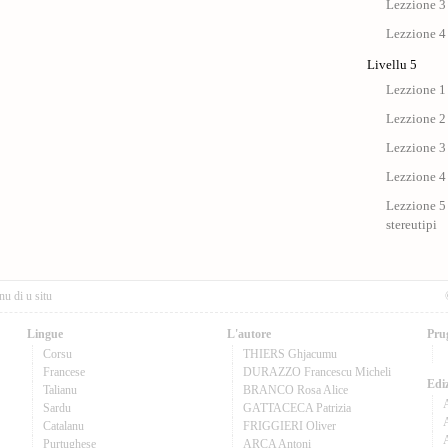
Lezzione 3 
Lezzione 4 
Livellu 5
Lezzione 1 
Lezzione 2 
Lezzione 3 
Lezzione 4 
Lezzione 5 
stereutipi
nu di u situ
Lingue
L'autore
Pru
Corsu
THIERS Ghjacumu
Francese
DURAZZO Francescu Micheli
Ediz
Talianu
BRANCO Rosa Alice
Sardu
GATTACECA Patrizia
A
Catalanu
FRIGGIERI Oliver
Purtughese
ARCA Antoni