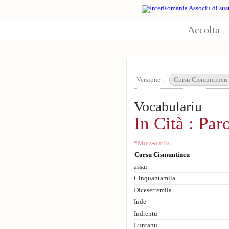
Aller au contenu principal
Accolta
Versione :
Corsu Cismuntincu
Vocabulariu
In Cità : Par
*Mots-outils
Corsu Cismuntincu
assai
Cinquantamila
Dicesettemila
Inde
Indrentu
Luntanu