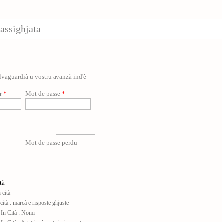
assighjata
salvaguardià u vostru avanzà ind'è
ur
*
Mot de passe
*
Mot de passe perdu
tà
 cità
 cità : marcà e risposte ghjuste
 In Cità : Nomi