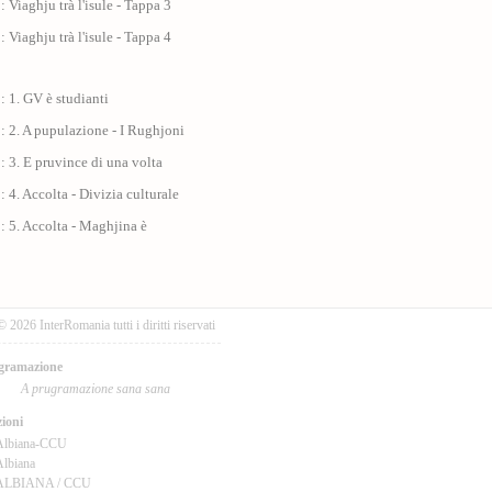
: Viaghju trà l'isule - Tappa 3
: Viaghju trà l'isule - Tappa 4
: 1. GV è studianti
: 2. A pupulazione - I Rughjoni
: 3. E pruvince di una volta
: 4. Accolta - Divizia culturale
: 5. Accolta - Maghjina è
© 2026 InterRomania tutti i diritti riservati
gramazione
A prugramazione sana sana
ioni
Albiana-CCU
lbiana
ALBIANA / CCU