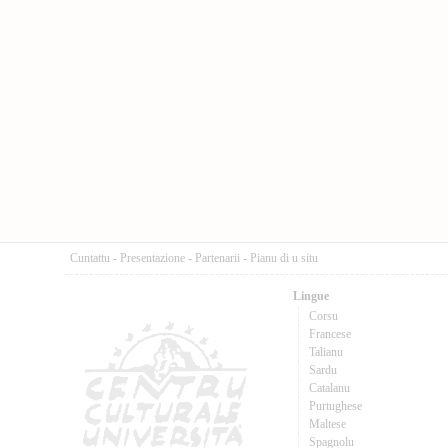
Cuntattu
-
Presentazione
-
Partenarii
-
Pianu di u situ
Lingue
Corsu
Francese
Talianu
Sardu
Catalanu
Purtughese
Maltese
Spagnolu