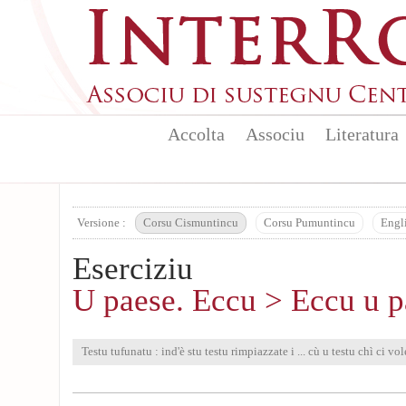
Aller au contenu principal
Accolta
Associu
Literatura
Versione :
Corsu Cismuntincu
Corsu Pumuntincu
Engl
Eserciziu
U paese. Eccu > Eccu u p
Testu tufunatu : ind'è stu testu rimpiazzate i ... cù u testu chì ci vol