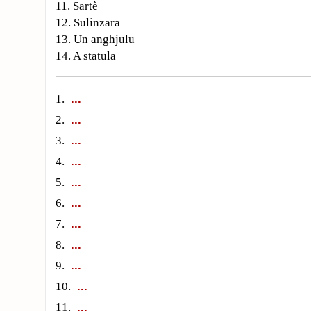
11. Sartè
12. Sulinzara
13. Un anghjulu
14. A statula
1.
2.
3.
4.
5.
6.
7.
8.
9.
10.
11.