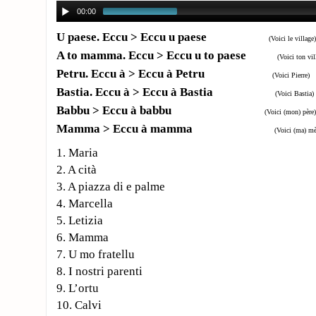
00:00
U paese. Eccu > Eccu u paese
(Voici le village)
A to mamma. Eccu > Eccu u to paese
(Voici ton vil
Petru. Eccu à > Eccu à Petru
(Voici Pierre)
Bastia. Eccu à > Eccu à Bastia
(Voici Bastia)
Babbu > Eccu à babbu
(Voici (mon) père)
Mamma > Eccu à mamma
(Voici (ma) mè
1. Maria
2. A cità
3. A piazza di e palme
4. Marcella
5. Letizia
6. Mamma
7. U mo fratellu
8. I nostri parenti
9. L’ortu
10. Calvi