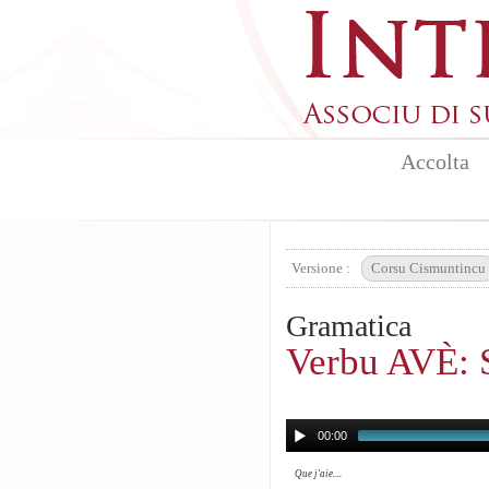
Aller au contenu principal
Accolta
Versione :
Corsu Cismuntincu
Gramatica
Verbu AVÈ: 
00:00
Que j'aie....