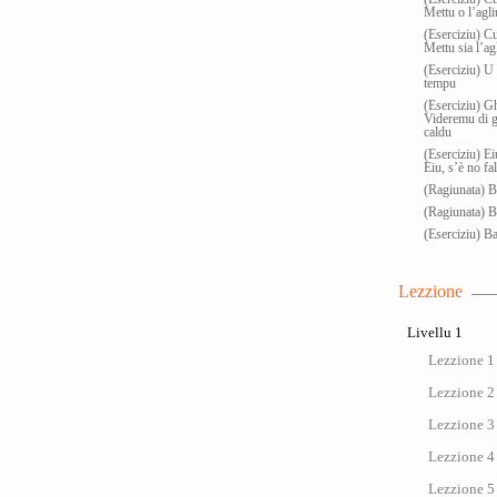
Mettu o l’agliu
(Eserciziu) Cu
Mettu sia l’agl
(Eserciziu) U
tempu
(Eserciziu) G
Videremu di g
caldu
(Eserciziu) Ei
Eiu, s’è no fa
(Ragiunata) Ba
(Ragiunata) Bas
(Eserciziu) Ba
Lezzione
Livellu 1
Lezzione 1 
Lezzione 2 
Lezzione 3 
Lezzione 4 
Lezzione 5 