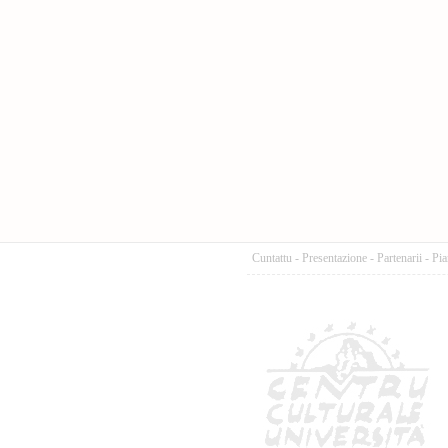
Cuntattu
-
Presentazione
-
Partenarii
-
Pia