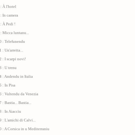
: À l'hotel
: In camera
: À Pedi !
: Micca luntanu...
0 : Telefunendu
: Un'arretta...
 : I scarpi novi!
 : U trenu
 : Andendu in Italia
 : In Pisa
6 : Vultendu da Venezia
: Bastia... Bastia...
 : In Aiacciu
 : L'amichi di Calvi...
 : A Corsica in u Mediterraniu