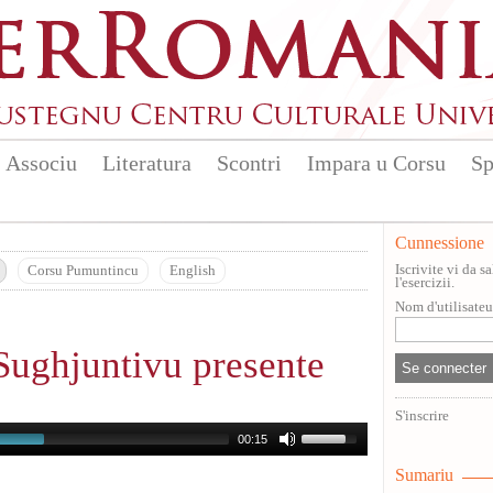
Associu
Literatura
Scontri
Impara u Corsu
Sp
Cunnessione
Iscrivite vi da 
Corsu Pumuntincu
English
l'esercizii.
Nom d'utilisate
Sughjuntivu presente
S'inscrire
00:15
Sumariu