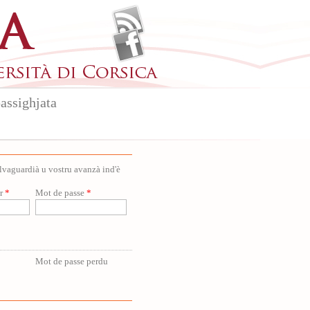
assighjata
salvaguardià u vostru avanzà ind'è
ur
*
Mot de passe
*
Mot de passe perdu