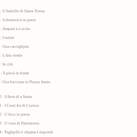
: U battellu di Santa Teresa
 : A dumenica in paese
: Amparà à a scola
 I turisti
: Una caccighjata
: L'alta strada
: In cità
: À piscà in fiume
: Una bucciata in Piazza Santu
 : A fiera di a Santa
 : I Corsi for di Corsica
 : U focu in paese
 : U vinu di Patrimoniu
 : Paghjelle è chjama è rispondi