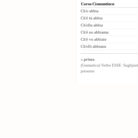
Corsu Cismuntincu
Ch'o abbia
Ch'è tù abbia
Ch'ellu abbia
Ch'è no abbiamu
Ch'è vo abbiate
Ch'elli abbianu
« prima
(Gramatica) Verbu ESSE: Sughjun
presente