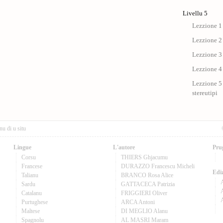
Livellu 5
Lezzione 1 
Lezzione 2 
Lezzione 3 
Lezzione 4 
Lezzione 5 
stereutipi
nu di u situ
Lingue
L'autore
Pru
Corsu
THIERS Ghjacumu
Francese
DURAZZO Francescu Micheli
Ediz
Talianu
BRANCO Rosa Alice
Sardu
GATTACECA Patrizia
A
Catalanu
FRIGGIERI Oliver
Purtughese
ARCA Antoni
Maltese
DI MEGLIO Alanu
Spagnolu
AL MASRI Maram