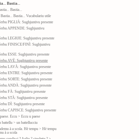
... Bastia...
stia... Bastia...
Bastia... Bastia... Vucabulariu utile
Verbu PIGLIÀ: Sughjuntivu presente
Verbu APPENDE: Sughjuntivu
Verbu LEGHJE: Sughjuntivu presente
Verbu FINISCE/FINÌ: Sughjuntivu
Verbu ESSE: Sughjuntivu presente
Verbu AVÈ: Sughjuntivu presente
Verbu LAVÀ: Sughjuntivu presente
Verbu ENTRE: Sughjuntivu presente
Verbu SORTE: Sughjuntivu presente
Verbu ANDÀ: Sughjuntivu presente
erbu FÀ: Sughjuntivu presente
Verbu STÀ: Sughjuntivu presente
erbu DÌ: Sughjuntivu presente
Verbu CAPISCE: Sughjuntivu presente
 paese. Eccu > Eccu u paese
 battellu > un battellucciu
ndemu à a scola. Hè tempu > Hè tempu
mu à a scola
mu cundisci ? Agliu ? cipuletta ? >