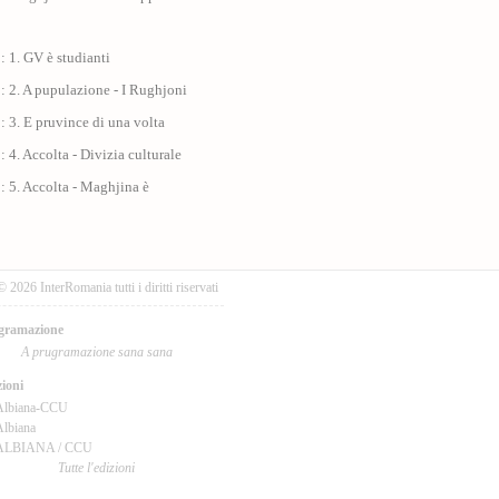
: 1. GV è studianti
: 2. A pupulazione - I Rughjoni
: 3. E pruvince di una volta
: 4. Accolta - Divizia culturale
: 5. Accolta - Maghjina è
© 2026 InterRomania tutti i diritti riservati
gramazione
A prugramazione sana sana
ioni
Albiana-CCU
lbiana
ALBIANA / CCU
Tutte l'edizioni