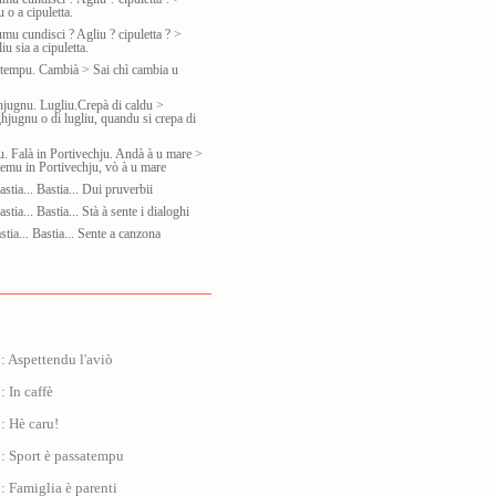
 o a cipuletta.
mu cundisci ? Agliu ? cipuletta ? >
iu sia a cipuletta.
 tempu. Cambià > Sai chì cambia u
hjugnu. Lugliu.Crepà di caldu >
hjugnu o di lugliu, quandu si crepa di
u. Falà in Portivechju. Andà à u mare >
lemu in Portivechju, vò à u mare
stia... Bastia... Dui pruverbii
tia... Bastia... Stà à sente i dialoghi
stia... Bastia... Sente a canzona
: Aspettendu l'aviò
: In caffè
: Hè caru!
: Sport è passatempu
: Famiglia è parenti