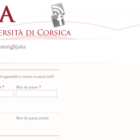
assighjata
salvaguardià u vostru avanzà ind'è
ur
*
Mot de passe
*
Mot de passe perdu