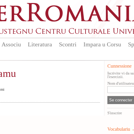
Associu
Literatura
Scontri
Impara u Corsu
Sp
Cunnessione
iamu
Iscrivite vi da 
l'esercizii.
Nom d'utilisate
imi
S'inscrire
Vocabulariu