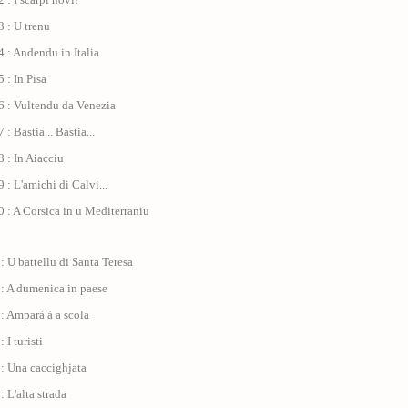
 : U trenu
 : Andendu in Italia
 : In Pisa
6 : Vultendu da Venezia
: Bastia... Bastia...
 : In Aiacciu
 : L'amichi di Calvi...
 : A Corsica in u Mediterraniu
: U battellu di Santa Teresa
 : A dumenica in paese
: Amparà à a scola
 I turisti
: Una caccighjata
: L'alta strada