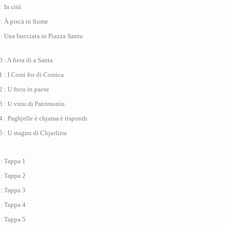
: In cità
: À piscà in fiume
: Una bucciata in Piazza Santu
 : A fiera di a Santa
 : I Corsi for di Corsica
 : U focu in paese
 : U vinu di Patrimoniu
 : Paghjelle è chjama è rispondi
 : U stagnu di Chjurlinu
 : Tappa 1
 : Tappa 2
 : Tappa 3
 : Tappa 4
 : Tappa 5