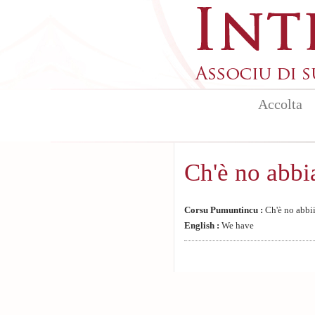
Aller au contenu principal
Accolta
Ch'è no abb
Corsu Pumuntincu :
Ch'è no abbi
English :
We have