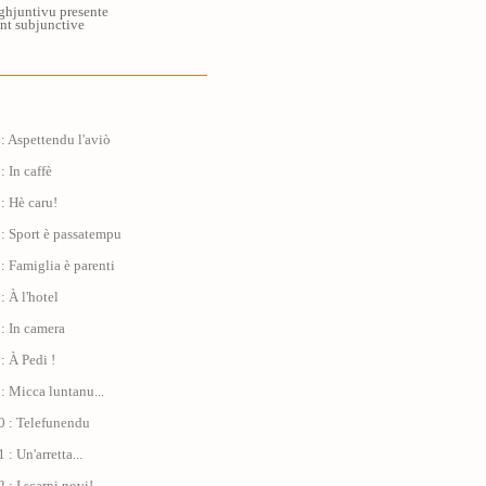
ghjuntivu presente
ent subjunctive
: Aspettendu l'aviò
: In caffè
: Hè caru!
: Sport è passatempu
: Famiglia è parenti
: À l'hotel
: In camera
: À Pedi !
: Micca luntanu...
0 : Telefunendu
: Un'arretta...
 : I scarpi novi!