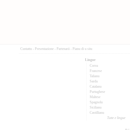
Cuntattu
-
Presentazione
-
Partenarii
-
Pianu di u situ
Lingue
Corsu
Francese
Talianu
Sardu
Catalanu
Purtughese
Maltese
Spagnolu
Sicilianu
Castillianu
Tutte e lingue