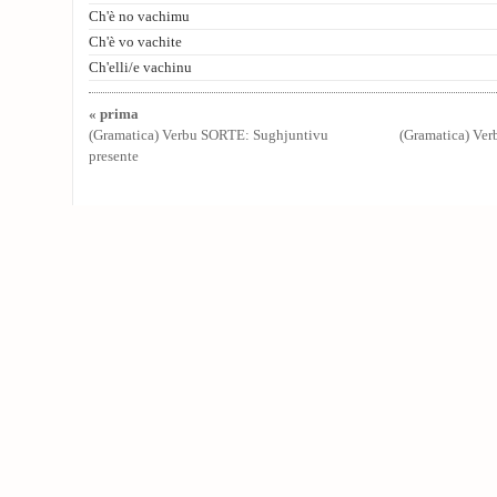
Ch'è no vachimu
Ch'è vo vachite
Ch'elli/e vachinu
« prima
(Gramatica) Verbu SORTE: Sughjuntivu
(Gramatica) Ver
presente