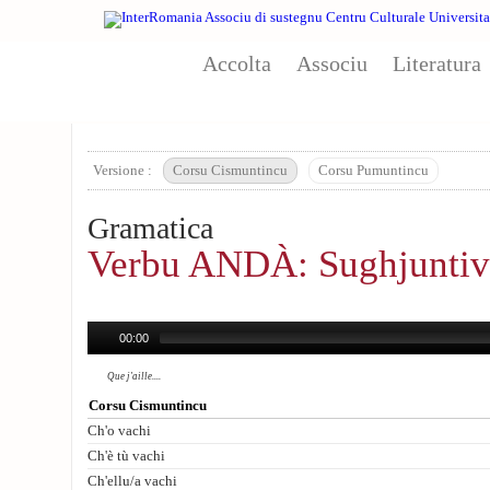
Aller au contenu principal
Accolta
Associu
Literatura
Versione :
Corsu Cismuntincu
Corsu Pumuntincu
Gramatica
Verbu ANDÀ: Sughjuntiv
00:00
Que j'aille....
Corsu Cismuntincu
Ch'o vachi
Ch'è tù vachi
Ch'ellu/a vachi