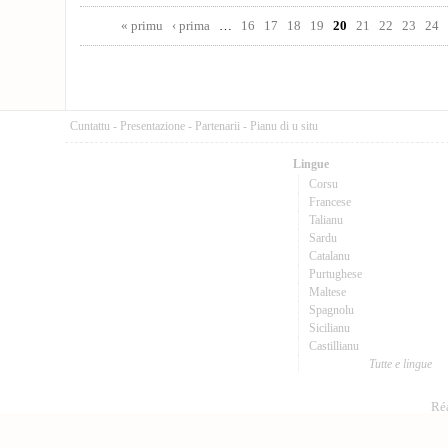
Pages
« primu
‹ prima
…
16
17
18
19
20
21
22
23
24
Cuntattu
-
Presentazione
-
Partenarii
-
Pianu di u situ
Lingue
Corsu
Francese
Talianu
Sardu
Catalanu
Purtughese
Maltese
Spagnolu
Sicilianu
Castillianu
Tutte e lingue
Réa