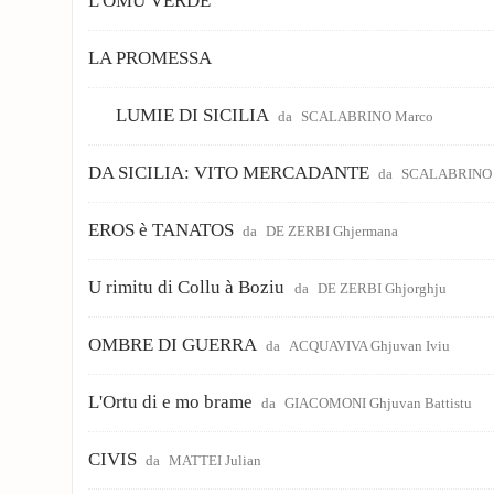
L'OMU VERDE
LA PROMESSA
LUMIE DI SICILIA
da
SCALABRINO Marco
DA SICILIA: VITO MERCADANTE
da
SCALABRINO 
EROS è TANATOS
da
DE ZERBI Ghjermana
U rimitu di Collu à Boziu
da
DE ZERBI Ghjorghju
OMBRE DI GUERRA
da
ACQUAVIVA Ghjuvan Iviu
L'Ortu di e mo brame
da
GIACOMONI Ghjuvan Battistu
CIVIS
da
MATTEI Julian