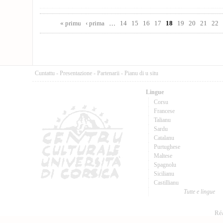
Pages
« primu
‹ prima
…
14
15
16
17
18
19
20
21
22
Cuntattu
-
Presentazione
-
Partenarii
-
Pianu di u situ
Lingue
Corsu
Francese
Talianu
Sardu
Catalanu
Purtughese
Maltese
Spagnolu
Sicilianu
Castillianu
Tutte e lingue
Réa