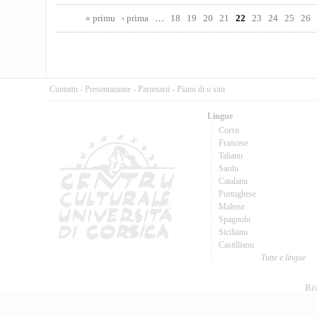
Pages
« primu
‹ prima
…
18
19
20
21
22
23
24
25
26
Cuntattu
-
Presentazione
-
Partenarii
-
Pianu di u situ
Lingue
Corsu
Francese
Talianu
Sardu
Catalanu
Purtughese
Maltese
Spagnolu
Sicilianu
Castillianu
Tutte e lingue
Réa