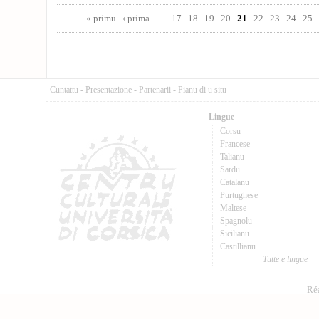
Pages
« primu
‹ prima
…
17
18
19
20
21
22
23
24
25
Cuntattu
-
Presentazione
-
Partenarii
-
Pianu di u situ
Lingue
Corsu
Francese
Talianu
Sardu
Catalanu
Purtughese
Maltese
Spagnolu
Sicilianu
Castillianu
Tutte e lingue
Réa