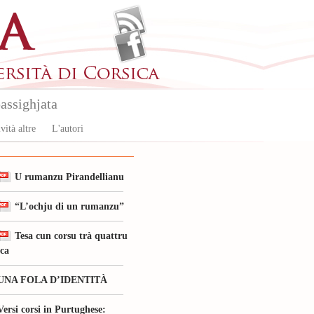
assighjata
vità altre
L'autori
U rumanzu Pirandellianu
“L’ochju di un rumanzu”
Tesa cun corsu trà quattru
ica
UNA FOLA D’IDENTITÀ
Versi corsi in Purtughese: