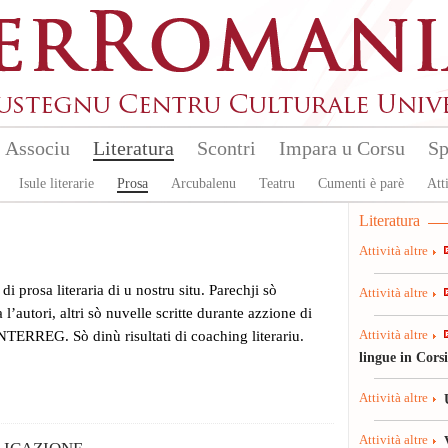
Associu
Literatura
Scontri
Impara u Corsu
Sp
Isule literarie
Prosa
Arcubalenu
Teatru
Cumenti è parè
Atti
Literatura
Attività altre
i di prosa literaria di u nostru situ. Parechji sò
Attività altre
l’autori, altri sò nuvelle scritte durante azzione di
INTERREG. Sò dinù risultati di coaching literariu.
Attività altre
lingue in Cors
Attività altre
Attività altre