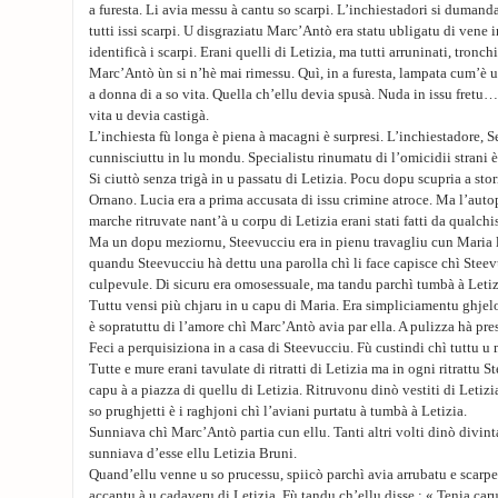
a furesta. Li avia messu à cantu so scarpi. L’inchiestadori si dumand
tutti issi scarpi. U disgraziatu Marc’Antò era statu ubligatu di vene 
identificà i scarpi. Erani quelli di Letizia, ma tutti arruninati, tronc
Marc’Antò ùn si n’hè mai rimessu. Quì, in a furesta, lampata cum’è 
a donna di a so vita. Quella ch’ellu devia spusà. Nuda in issu fretu…
vita u devia castigà.
L’inchiesta fù longa è piena à macagni è surpresi. L’inchiestadore, S
cunnisciuttu in lu mondu. Specialistu rinumatu di l’omicidii strani è
Si ciuttò senza trigà in u passatu di Letizia. Pocu dopu scupria a stor
Ornano. Lucia era a prima accusata di issu crimine atroce. Ma l’auto
marche ritruvate nant’à u corpu di Letizia erani stati fatti da qualchi
Ma un dopu meziornu, Steevucciu era in pienu travagliu cun Maria l
quandu Steevucciu hà dettu una parolla chì li face capisce chì Stee
culpevule. Di sicuru era omosessuale, ma tandu parchì tumbà à Letiz
Tuttu vensi più chjaru in u capu di Maria. Era simpliciamentu ghjelo
è sopratuttu di l’amore chì Marc’Antò avia par ella. A pulizza hà pres
Feci a perquisiziona in a casa di Steevucciu. Fù custindi chì tuttu u
Tutte e mure erani tavulate di ritratti di Letizia ma in ogni ritrattu 
capu à a piazza di quellu di Letizia. Ritruvonu dinò vestiti di Letiz
so prughjetti è i raghjoni chì l’aviani purtatu à tumbà à Letizia.
Sunniava chì Marc’Antò partia cun ellu. Tanti altri volti dinò divin
sunniava d’esse ellu Letizia Bruni.
Quand’ellu venne u so prucessu, spiicò parchì avia arrubatu e scarpe 
accantu à u cadaveru di Letizia. Fù tandu ch’ellu disse : « Tenia caru