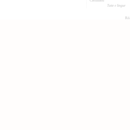
Castillianu
Tutte e lingue
Réa