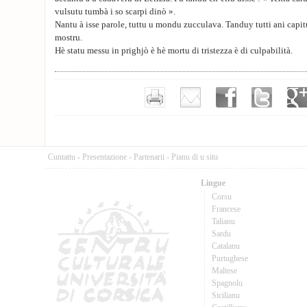
vulsutu tumbà i so scarpi dinò ».
Nantu à isse parole, tuttu u mondu zucculava. Tanduy tutti ani capit
mostru.
Hè statu messu in prighjò è hè mortu di tristezza è di culpabilità.
Cuntattu
-
Presentazione
-
Partenarii
-
Pianu di u situ
Lingue
Corsu
Francese
Talianu
Sardu
Catalanu
Purtughese
Maltese
Spagnolu
Sicilianu