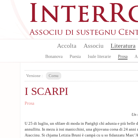
Aller au contenu principal
Accolta
Associu
Literatura
Bonanova
Puesia
Isule literarie
Prosa
A
Versione :
Corsu
I SCARPI
Prosa
Un 
U 25 di lugliu, un sfilare di moda in Parighji chì adunia e più belle 
annullitu. In mezu à issi manicchini, una ghjovana corsa di 24 anni 
Aiaccinu. Si chjama Letizia Bruni è campà cu u so fidanzatu Marc’A