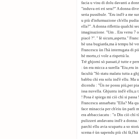
facia u visu di dolu davanti a donn
"induva eri eri sera?" A donna di
seria pussibule. "Eru ind'è a me su
u più d'infurmazione ch'ellu pudia
ella?". A donna riflettia qualchì s
imaginazione. "Um .. Era versu 7 or
piacè ?". " Iè sicuru,aspetta." Fra
hè una bugiarda,ma à tempu hè ver
Francescu ùn l'hà interrugata di pi
hè mortu,ci vole a rispettà la.
Trè ghjorni sò passati,è tutte e pe
: ùn era micca a surella "Eiu,eru in
facultà "Sò statu malatu tutta a g
babbu chì era solu ind'è ellu. Ma 
dicendu : "Ùn ne possu più,per pia
issa nuvella. Ghjuntu ind'è ellu,u
! Posa è spiega mi ciò chì si passa
Francescu annarbatu "Ella? Ma qua
face minaccia per ch'eiu ùn parli m
era abbacciacatu : "o Diu ciò chì tù
pulizzeri andavanu ind'è a donna. 
parchì ellu avia scupartu a so stor
scema è ùn sapendu più chì fà,l'hà