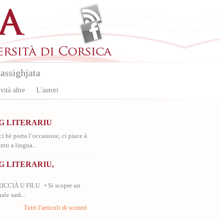
assighjata
vità altre
L'autori
G LITERARIU
ci hè porta l’occasione, ci piace à
ntu a lingua...
 LITERARIU,
RICCIÀ U FILU • Si scopre un
ale sarà...
Tutti l'articuli di scontri