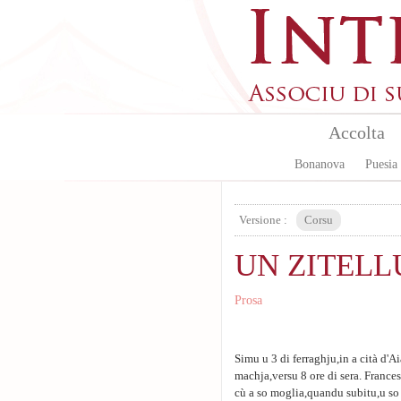
Aller au contenu principal
Accolta
Bonanova
Puesia
Versione :
Corsu
UN ZITELL
Prosa
Simu u 3 di ferraghju,in a cità d'A
machja,versu 8 ore di sera. Frances
cù a so moglia,quandu subitu,u so 