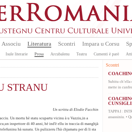
Associu
Literatura
Scontri
Impara u Corsu
Sp
Isule literarie
Prosa
Arcubalenu
Teatru
Cumenti è parè
Atti
Scontri
COACHIN
Subitu ch’ella 
U STRANU
mette in cunfro
COACHING
CUNSIGLI
Un scrittu di Elodie Facchin
TAPPA I : INT
assassiniu. • Qu
iacciu. Un mortu hè statu scupartu vicinu à u Vazziu,in a
cu,un inspettore di 40 anni, hè ind'è ellu in traccia di manghjà
telefuninu hà sunatu. Un pulizzeru l'hà chjamatu per dì li sta