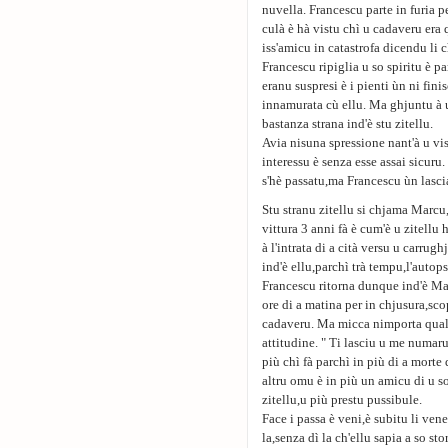
nuvella. Francescu parte in furia p
culà è hà vistu chì u cadaveru era
iss'amicu in catastrofa dicendu li 
Francescu ripiglia u so spiritu è pa
eranu suspresi è i pienti ùn ni fini
innamurata cù ellu. Ma ghjuntu à u
bastanza strana ind'è stu zitellu.
Avia nisuna spressione nant'à u vi
interessu è senza esse assai sicuru
s'hè passatu,ma Francescu ùn lascia
Stu stranu zitellu si chjama Marcu
vittura 3 anni fà è cum'è u zitellu
à l'intrata di a cità versu u carru
ind'è ellu,parchì trà tempu,l'autops
Francescu ritorna dunque ind'è Ma
ore di a matina per in chjusura,sc
cadaveru. Ma micca nimporta quale
attitudine. " Ti lasciu u me numaru
più chì fà parchì in più di a morte 
altru omu è in più un amicu di u s
zitellu,u più prestu pussibule.
Face i passa è veni,è subitu li ve
la,senza dì la ch'ellu sapia a so s