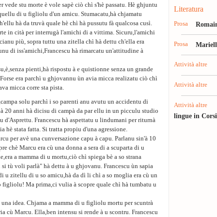
er vede stu morte è vole sapè ciò chì s'hè passatu. Hè ghjuntu
Literatura
 quellu di u figliolu d'un amicu. Stumacatu,hà chjamatu
ch'ellu hà da truvà quale hè chì hà pussutu fà qualcosa cusì.
Prosa
Romain
rte in cità per interrugà l'amichi di a vittima. Sicuru,l'amichi
scianu più, sopra tuttu una zitella chì hà dettu ch'ella era
Prosa
Mariel
nu di iss'amichi,Francescu hà rimarcatu un'attitudine à
Attività altre
su,è,senza pienti,hà rispostu à e quistionne senza un grande
. Forse era parchì u ghjovannu ùn avia micca realizatu ciò chì
Attività altre
va micca corre sta pista.
,campa solu parchì i so parenti anu avutu un accidentu di
Attività altre
 hà 20 anni hà dicisu di campà da par ellu in un picculu studio
lingue in Cors
ghju d'Asprettu. Francescu hà aspettatu u lindumani per riturnà
ia hè stata fatta. Si tratta propiu d'una agressione.
rcu per avè una cunversazione capu à capu. Parlanu sin'à 10
opre chè Marcu era cù una donna a sera di a scuparta di u
,era a mamma di u mortu,ciò chì spiega bè a so strana
 si tù voli parlà" hà dettu à u ghjovanu. Francescu ùn sapia
di u zitellu di u so amicu,hà da dì li chì a so moglia era cù un
o figliolu! Ma prima,ci vulia à scopre quale chì hà tumbatu u
ne una idea. Chjama a mamma di u figliolu mortu per scuntrà
toria cù Marcu. Ella,ben intensu si rende à u scontru. Francescu