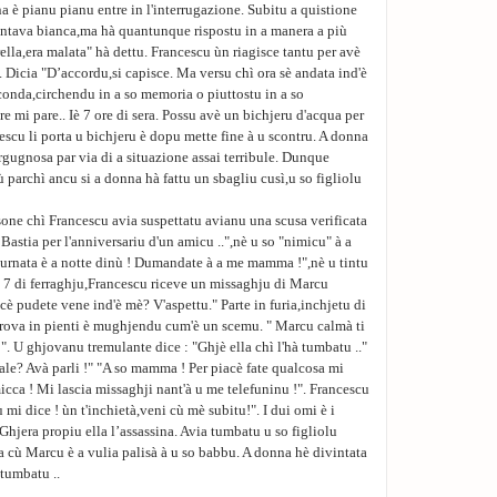
a è pianu pianu entre in l'interrugazione. Subitu a quistione
ventava bianca,ma hà quantunque rispostu in a manera a più
rella,era malata" hà dettu. Francescu ùn riagisce tantu per avè
. Dicia "D’accordu,si capisce. Ma versu chì ora sè andata ind'è
econda,circhendu in a so memoria o piuttostu in a so
e mi pare.. Iè 7 ore di sera. Possu avè un bichjeru d'acqua per
ncescu li porta u bichjeru è dopu mette fine à u scontru. A donna
gugnosa par via di a situazione assai terribule. Dunque
ù parchì ancu si a donna hà fattu un sbagliu cusì,u so figliolu
rsone chì Francescu avia suspettatu avianu una scusa verificata
 Bastia per l'anniversariu d'un amicu ..",nè u so "nimicu" à a
hjurnata è a notte dinù ! Dumandate à a me mamma !",nè u tintu
u 7 di ferraghju,Francescu riceve un missaghju di Marcu
cè pudete vene ind'è mè? V'aspettu." Parte in furia,inchjetu di
 trova in pienti è mughjendu cum'è un scemu. " Marcu calmà ti
 !". U ghjovanu tremulante dice : "Ghjè ella chì l'hà tumbatu .."
le? Avà parli !" "A so mamma ! Per piacè fate qualcosa mi
icca ! Mi lascia missaghji nant'à u me telefuninu !". Francescu
 mi dice ! ùn t'inchietà,veni cù mè subitu!". I dui omi è i
Ghjera propiu ella l’assassina. Avia tumbatu u so figliolu
ia cù Marcu è a vulia palisà à u so babbu. A donna hè divintata
 tumbatu ..