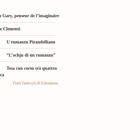
 Gary, penseur de l’imaginaire
le Clementi
U rumanzu Pirandellianu
“L’ochju di un rumanzu”
Tesa cun corsu trà quattru
ica
Tutti l'articuli di Literatura