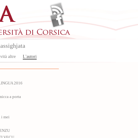
assighjata
vità altre
L'autori
 LINGUA 2016
micca a porta
 i mei
RENZU
TI VECU