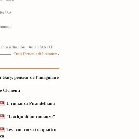
ASSA ...
ilimonda
è
uantu à dui libri : Julian MATTEI
Tutti l'articuli di literatura
 Gary, penseur de l’imaginaire
le Clementi
U rumanzu Pirandellianu
“L’ochju di un rumanzu”
Tesa cun corsu trà quattru
ica