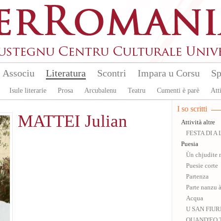
Associu
Literatura
Scontri
Impara u Corsu
Sp
Isule literarie
Prosa
Arcubalenu
Teatru
Cumenti è parè
Atti
I so scritti
MATTEI Julian
Attività altre
FESTA DI A
Puesia
Ùn chjudite 
Puesie corte
Partenza
Parte nanzu à
Acqua
U SAN FIU
QUAND'EO 