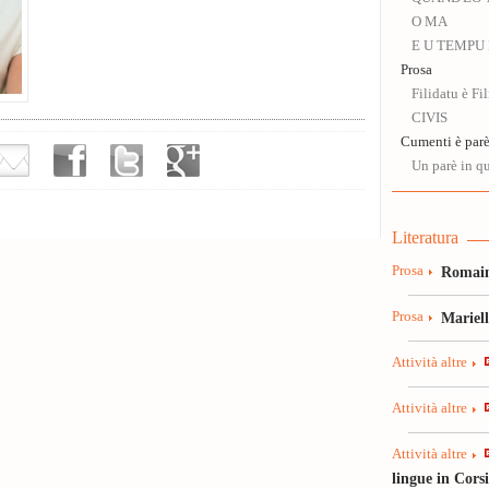
O MA
E U TEMPU P
Prosa
Filidatu è F
CIVIS
Cumenti è par
Un parè in q
Literatura
Prosa
Romain
Prosa
Mariel
Attività altre
Attività altre
Attività altre
lingue in Cors