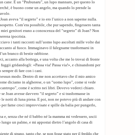
n cane. È un “Prubunaru”, un lupo mannaro, per questo lo
erché‚ è buono come un angelo, ma quando lo prende la
iavolo.
Joan aveva “il segreto” e io ero l’unico a non saperne nulla.
 sospetto. Com’era possibile, che pur sapendo, fingessero tanta
i miei genitori erano a conoscenza del “segreto” di Joan? Non
 serena ipocrisia.
ciavo i tanti racconti sull’uomo lupo ascoltati mille volte dai
accanto al fuoco. Immaginavo il falegname trasformarsi in
 d’un branco di bestie rabbiose.
ci, accanto alla bottega, e una volta che me lo trovai di fronte
, fuggii gridandogli: «Passa via! Passa via!», e chinandomi per
 sempre di fare con i cani.
 nessun modo. Dentro di me non accettavo che il mio amico
come diciamo in algherese, o un “uomo lupo”, come si vede
icantropo”, come è scritto nei libri. Dovevo vederci chiaro.
 se Joan avesse davvero “il segreto” e si trasformasse in
e notti di luna piena. E poi, non ne potevo più di andare con
o per farne croci improvvisate e spille da balia per pungerlo,
ena e, senza che né il babbo né la mamma mi vedessero, uscii
o lungo un palmo, e mi appostai dietro l’angolo di casa di
nte di strano, tanto che, se non fosse stato per il freddo che