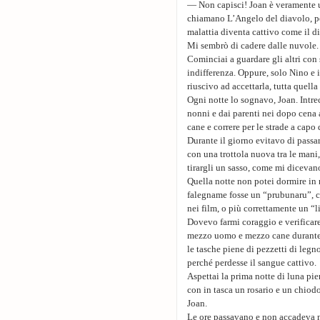
— Non capisci! Joan è veramente u
chiamano L’Angelo del diavolo, p
malattia diventa cattivo come il d
Mi sembrò di cadere dalle nuvole. 
Cominciai a guardare gli altri con
indifferenza. Oppure, solo Nino e 
riuscivo ad accettarla, tutta quella
Ogni notte lo sognavo, Joan. Intrec
nonni e dai parenti nei dopo cena 
cane e correre per le strade a capo
Durante il giorno evitavo di passar
con una trottola nuova tra le mani
tirargli un sasso, come mi dicevano
Quella notte non potei dormire in
falegname fosse un “prubunaru”, 
nei film, o più correttamente un “l
Dovevo farmi coraggio e verificare
mezzo uomo e mezzo cane durante l
le tasche piene di pezzetti di legn
perché perdesse il sangue cattivo.
Aspettai la prima notte di luna pi
con in tasca un rosario e un chiod
Joan.
Le ore passavano e non accadeva nie