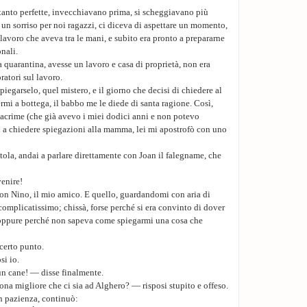
tanto perfette, invecchiavano prima, si scheggiavano più
n sorriso per noi ragazzi, ci diceva di aspettare un momento,
 lavoro che aveva tra le mani, e subito era pronto a prepararne
onali.
 quarantina, avesse un lavoro e casa di proprietà, non era
atori sul lavoro.
piegarselo, quel mistero, e il giorno che decisi di chiedere al
mi a bottega, il babbo me le diede di santa ragione. Così,
lacrime (che già avevo i miei dodici anni e non potevo
a chiedere spiegazioni alla mamma, lei mi apostrofò con uno
ottola, andai a parlare direttamente con Joan il falegname, che
venire!
con Nino, il mio amico. E quello, guardandomi con aria di
omplicatissimo; chissà, forse perché si era convinto di dover
, oppure perché non sapeva come spiegarmi una cosa che
certo punto.
si io.
un cane! — disse finalmente.
ona migliore che ci sia ad Alghero? — risposi stupito e offeso.
 pazienza, continuò: