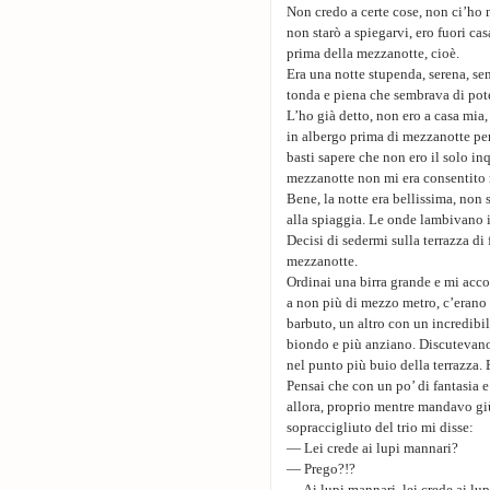
Non credo a certe cose, non ci’ho m
non starò a spiegarvi, ero fuori ca
prima della mezzanotte, cioè.
Era una notte stupenda, serena, se
tonda e piena che sembrava di pote
L’ho già detto, non ero a casa mia,
in albergo prima di mezzanotte pe
basti sapere che non ero il solo in
mezzanotte non mi era consentito r
Bene, la notte era bellissima, non 
alla spiaggia. Le onde lambivano 
Decisi di sedermi sulla terrazza di
mezzanotte.
Ordinai una birra grande e mi acc
a non più di mezzo metro, c’erano
barbuto, un altro con un incredibil
biondo e più anziano. Discutevano 
nel punto più buio della terrazza. 
Pensai che con un po’ di fantasia e 
allora, proprio mentre mandavo giù
sopraccigliuto del trio mi disse:
— Lei crede ai lupi mannari?
— Prego?!?