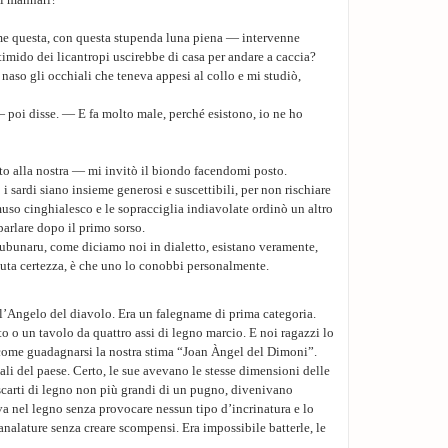
pi mannari?
e questa, con questa stupenda luna piena — intervenne
timido dei licantropi uscirebbe di casa per andare a caccia?
l naso gli occhiali che teneva appesi al collo e mi studiò,
 poi disse. — E fa molto male, perché esistono, io ne ho
to alla nostra — mi invitò il biondo facendomi posto.
 sardi siano insieme generosi e suscettibili, per non rischiare
muso cinghialesco e le sopracciglia indiavolate ordinò un altro
 parlare dopo il primo sorso.
rubunaru, come diciamo noi in dialetto, esistano veramente,
luta certezza, è che uno lo conobbi personalmente.
 l’Angelo del diavolo. Era un falegname di prima categoria.
o o un tavolo da quattro assi di legno marcio. E noi ragazzi lo
come guadagnarsi la nostra stima “Joan Àngel del Dimoni”.
ali del paese. Certo, le sue avevano le stesse dimensioni delle
i scarti di legno non più grandi di un pugno, divenivano
ava nel legno senza provocare nessun tipo d’incrinatura e lo
analature senza creare scompensi. Era impossibile batterle, le