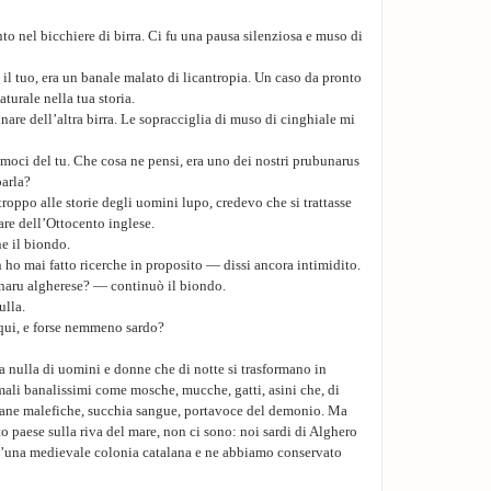
onto nel bicchiere di birra. Ci fu una pausa silenziosa e muso di
l tuo, era un banale malato di licantropia. Un caso da pronto
turale nella tua storia.
inare dell’altra birra. Le sopracciglia di muso di cinghiale mi
moci del tu. Che cosa ne pensi, era uno dei nostri prubunarus
parla?
oppo alle storie degli uomini lupo, credevo che si trattasse
re dell’Ottocento inglese.
e il biondo.
 ho mai fatto ricerche in proposito — dissi ancora intimidito.
naru algherese? — continuò il biondo.
lla.
qui, e forse nemmeno sardo?
 nulla di uomini e donne che di notte si trasformano in
mali banalissimi come mosche, mucche, gatti, asini che, di
diane malefiche, succhia sangue, portavoce del demonio. Ma
sto paese sulla riva del mare, non ci sono: noi sardi di Alghero
d’una medievale colonia catalana e ne abbiamo conservato