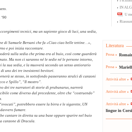
I scular
IN AL
hero.
U me
i ‘90
Riassun
ccorgimenti tecnici, ma un sapiente gioco di luci, una sedia,
one di Samuele Bersani che fa «Ciao ciao belle tettine…»,
Literatura
no e poi inizia raccontare.
moderà sulla sedia che prima era al buio, così come guarderà
Prosa
Romain
nato. Ma non ci saranno né le sedie né le persone intorno,
 la sua sedia, e la muoverà secondo un senso antiorario
Prosa
Mariel
di uno dei tre inesistenti bevitori.
rnerà se stesso, in sottofondo passeranno stralci di canzoni
Attività altre
co e Spillo”, “Il mostro”.
 dei tre narratori di storie di prubunarus, narrerà
Attività altre
cibile come diverso dal precedente, oltre che “costruendo”
a.
Attività altre
“evocati”, potrebbero essere la birra e le sigarette, UN
 davvero fumare.
lingue in Cors
e cantare in diretta su una base oppure sparire nel buio
la canzone di Dracula.