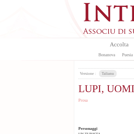
Aller au contenu principal
Accolta
Bonanova
Puesia
Versione :
Talianu
LUPI, UOM
Prosa
Personaggi