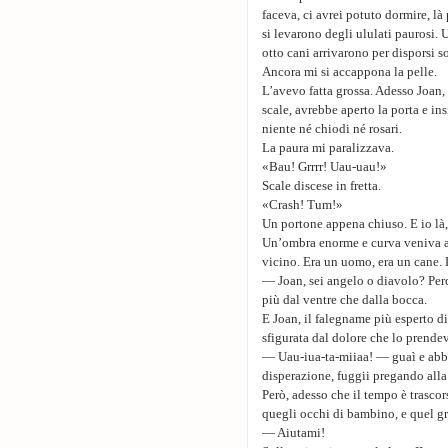
faceva, ci avrei potuto dormire, là
si levarono degli ululati paurosi. U
otto cani arrivarono per disporsi so
Ancora mi si accappona la pelle.
L’avevo fatta grossa. Adesso Joan,
scale, avrebbe aperto la porta e in
niente né chiodi né rosari.
La paura mi paralizzava.
«Bau! Grrrr! Uau-uau!»
Scale discese in fretta.
«Crash! Tum!»
Un portone appena chiuso. E io là,
Un’ombra enorme e curva veniva a
vicino. Era un uomo, era un cane. L
— Joan, sei angelo o diavolo? Perc
più dal ventre che dalla bocca.
E Joan, il falegname più esperto d
sfigurata dal dolore che lo prendev
— Uau-iua-ta-miiaa! — guaì e abbai
disperazione, fuggii pregando al
Però, adesso che il tempo è trascor
quegli occhi di bambino, e quel g
— Aiutami!