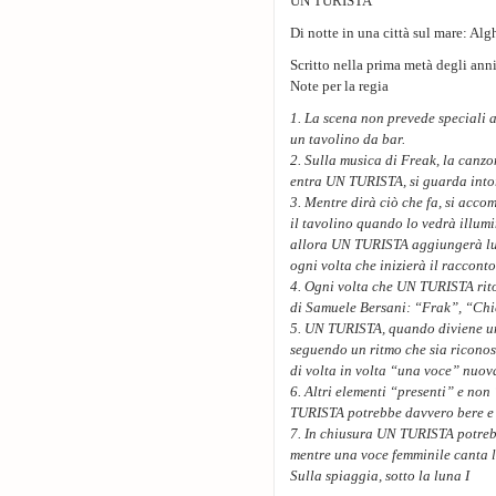
UN TURISTA
Di notte in una città sul mare: Alg
Scritto nella prima metà degli ann
Note per la regia
1. La scena non prevede speciali a
un tavolino da bar.
2. Sulla musica di Freak, la canz
entra UN TURISTA, si guarda intor
3. Mentre dirà ciò che fa, si acco
il tavolino quando lo vedrà illumi
allora UN TURISTA aggiungerà lui
ogni volta che inizierà il racconto 
4. Ogni volta che UN TURISTA rito
di Samuele Bersani: “Frak”, “Chic
5. UN TURISTA, quando diviene uno
seguendo un ritmo che sia riconos
di volta in volta “una voce” nuov
6. Altri elementi “presenti” e non 
TURISTA potrebbe davvero bere e
7. In chiusura UN TURISTA potrebb
mentre una voce femminile canta 
Sulla spiaggia, sotto la luna I