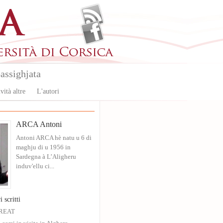
assighjata
vità altre
L'autori
ARCA Antoni
Antoni ARCA hè natu u 6 di
maghju di u 1956 in
Sardegna à L’Aligheru
induv'ellu ci...
i scritti
GREAT