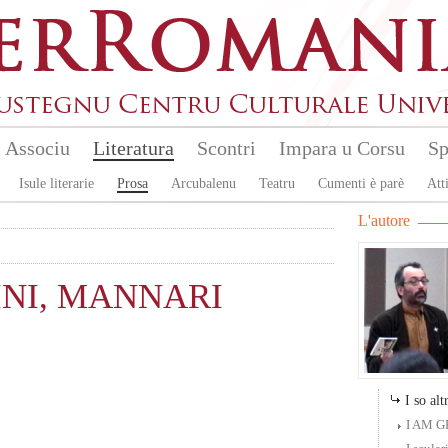
Associu
Literatura
Scontri
Impara u Corsu
Sp
Isule literarie
Prosa
Arcubalenu
Teatru
Cumenti è parè
Atti
L'autore
INI, MANNARI
I so altr
I AM 