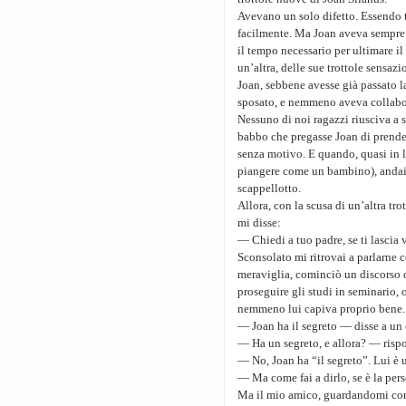
Avevano un solo difetto. Essendo 
facilmente. Ma Joan aveva sempre u
il tempo necessario per ultimare il
un’altra, delle sue trottole sensazi
Joan, sebbene avesse già passato la
sposato, e nemmeno aveva collabor
Nessuno di noi ragazzi riusciva a s
babbo che pregasse Joan di prender
senza motivo. E quando, quasi in 
piangere come un bambino), andai 
scappellotto.
Allora, con la scusa di un’altra tr
mi disse:
— Chiedi a tuo padre, se ti lascia 
Sconsolato mi ritrovai a parlarne 
meraviglia, cominciò un discorso c
proseguire gli studi in seminario
nemmeno lui capiva proprio bene.
— Joan ha il segreto — disse a un 
— Ha un segreto, e allora? — rispo
— No, Joan ha “il segreto”. Lui è 
— Ma come fai a dirlo, se è la pers
Ma il mio amico, guardandomi con