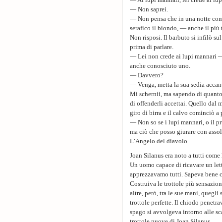
— Ai lupi mannari, lei crede ai lu
— Non saprei.
— Non pensa che in una notte com
serafico il biondo, — anche il più 
Non risposi. Il barbuto si infilò su
prima di parlare.
— Lei non crede ai lupi mannari —
anche conosciuto uno.
— Davvero?
— Venga, metta la sua sedia accan
Mi schernii, ma sapendo di quanto i
di offenderli accettai. Quello dal 
giro di birra e il calvo cominciò a
— Non so se i lupi mannari, o il p
ma ciò che posso giurare con asso
L’Angelo del diavolo
Joan Silanus era noto a tutti come
Un uomo capace di ricavare un lett
apprezzavamo tutti. Sapeva bene 
Costruiva le trottole più sensazion
altre, però, tra le sue mani, quegl
trottole perfette. Il chiodo penetr
spago si avvolgeva intorno alle sc
trottole nuove di Joan Silanus.