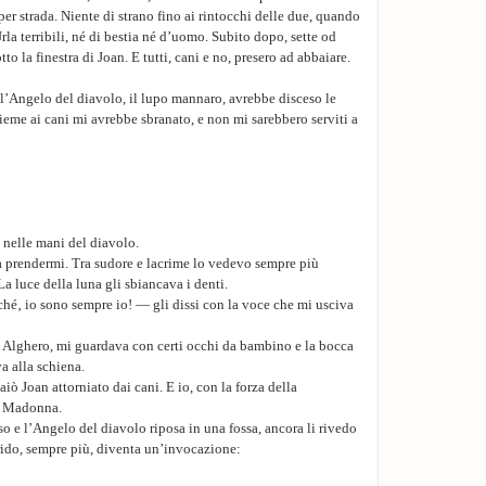
 per strada. Niente di strano fino ai rintocchi delle due, quando
rla terribili, né di bestia né d’uomo. Subito dopo, sette od
tto la finestra di Joan. E tutti, cani e no, presero ad abbaiare.
 l’Angelo del diavolo, il lupo mannaro, avrebbe disceso le
sieme ai cani mi avrebbe sbranato, e non mi sarebbero serviti a
 nelle mani del diavolo.
 prendermi. Tra sudore e lacrime lo vedevo sempre più
a luce della luna gli sbiancava i denti.
hé‚ io sono sempre io! — gli dissi con la voce che mi usciva
i Alghero, mi guardava con certi occhi da bambino e la bocca
a alla schiena.
ò Joan attorniato dai cani. E io, con la forza della
la Madonna.
so e l’Angelo del diavolo riposa in una fossa, ancora li rivedo
rido, sempre più, diventa un’invocazione: