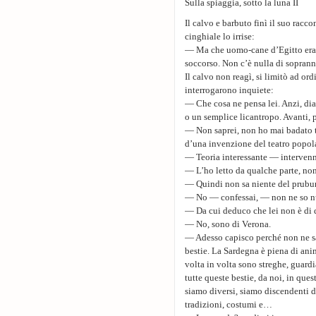
Sulla spiaggia, sotto la luna II
Il calvo e barbuto finì il suo racc
cinghiale lo irrise:
— Ma che uomo-cane d’Egitto era i
soccorso. Non c’è nulla di sopranna
Il calvo non reagì, si limitò ad ord
interrogarono inquiete:
— Che cosa ne pensa lei. Anzi, dia
o un semplice licantropo. Avanti, 
— Non saprei, non ho mai badato tr
d’una invenzione del teatro popola
— Teoria interessante — intervenn
— L’ho letto da qualche parte, non
— Quindi non sa niente del prubu
— No — confessai, — non ne so nu
— Da cui deduco che lei non è di 
— No, sono di Verona.
— Adesso capisco perché non ne sa
bestie. La Sardegna è piena di ani
volta in volta sono streghe, guar
tutte queste bestie, da noi, in que
siamo diversi, siamo discendenti 
tradizioni, costumi e…