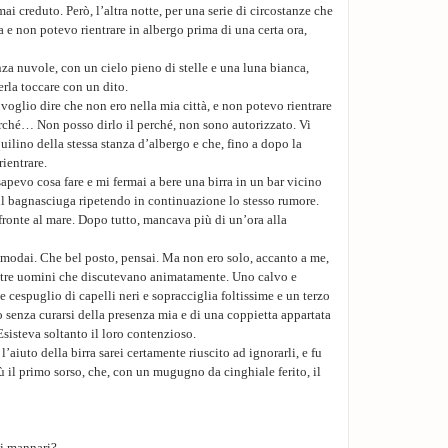
ai creduto. Però, l’altra notte, per una serie di circostanze che
sa e non potevo rientrare in albergo prima di una certa ora,
nza nuvole, con un cielo pieno di stelle e una luna bianca,
rla toccare con un dito.
 voglio dire che non ero nella mia città, e non potevo rientrare
rché… Non posso dirlo il perché, non sono autorizzato. Vi
quilino della stessa stanza d’albergo e che, fino a dopo la
ientrare.
sapevo cosa fare e mi fermai a bere una birra in un bar vicino
il bagnasciuga ripetendo in continuazione lo stesso rumore.
 fronte al mare. Dopo tutto, mancava più di un’ora alla
omodai. Che bel posto, pensai. Ma non ero solo, accanto a me,
 tre uomini che discutevano animatamente. Uno calvo e
e cespuglio di capelli neri e sopracciglia foltissime e un terzo
senza curarsi della presenza mia e di una coppietta appartata
Esisteva soltanto il loro contenzioso.
l’aiuto della birra sarei certamente riuscito ad ignorarli, e fu
 il primo sorso, che, con un mugugno da cinghiale ferito, il