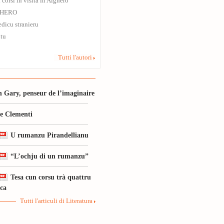
i corsi in visita in Alghero
GHERO
dicu stranieru
tu
Tutti l'autori
 Gary, penseur de l’imaginaire
le Clementi
U rumanzu Pirandellianu
“L’ochju di un rumanzu”
Tesa cun corsu trà quattru
ica
Tutti l'articuli di Literatura