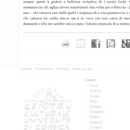
sempre aperti à gòdesi a bellezza sciùplica di i nostri lochi.
sermanacciu chì aghju intesu innariulassi una volta per a diriccia -
rase – chì cantava cun mille garbi i strapazzi di a vita pastureccia o 
chì cantava ùn cridìa micca ma a so voce era cusì carca di sa
dumandà s’ellu ùn sarebbe micca statu l’ùltimu miràculu di u rimitu
Cuntattu
-
Presentazione
-
Partenarii
-
Pianu di u situ
Lingue
Corsu
Francese
Talianu
Sardu
Catalanu
Purtughese
Maltese
Spagnolu
Sicilianu