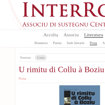
Aller au contenu principal
Accolta
Associu
Literatura
Bonanova
Puesia
Isule literarie
Prosa
A
Versione :
Corsu
U rimitu di Collu à Boziu
Prosa