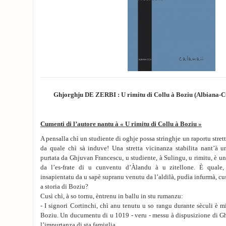
Ghjorghju DE ZERBI : U rimitu di Collu à Boziu (Albiana-C
Cumenti di l’autore nantu à « U rimitu di Collu à Boziu »
A pensalla chì un studiente di oghje possa stringhje un raportu strett
da quale chì sà induve! Una stretta vicinanza stabilita nant’à 
purtata da Ghjuvan Francescu, u studiente, à Sulingu, u rimitu, è u
da l’es-frate di u cunventu d’Àlandu à u zitellone. È quale
insapientatu da u sapè supranu venutu da l’aldilà, pudìa infurmà, cus
a storia di Boziu?
Cusì chì, à so tornu, èntrenu in ballu in stu rumanzu:
- I signori Cortinchi, chì anu tenutu u so rangu durante sèculi è m
Boziu. Un ducumentu di u 1019 - veru - messu à dispusizione di G
l’impurtanza di sta famiglia.