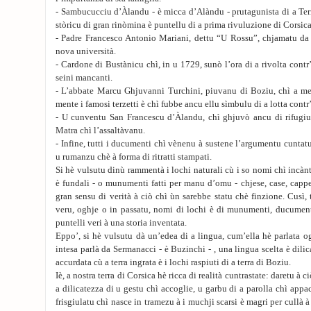
- Sambucucciu d’Àlandu - è micca d’Alàndu - prutagunista di a Te
stòricu di gran rinòmina è puntellu di a prima rivuluzione di Corsica
- Padre Francesco Antonio Mariani, dettu “U Rossu”, chjamatu da 
nova università.
- Cardone di Bustànicu chì, in u 1729, sunò l’ora di a rivolta cont
seini mancanti.
- L’abbate Marcu Ghjuvanni Turchini, piuvanu di Boziu, chì a m
mente i famosi terzetti è chì fubbe ancu ellu sìmbulu di a lotta contr
- U cunventu San Francescu d’Àlandu, chì ghjuvò ancu di rifugiu 
Matra chì l’assaltàvanu.
- Infine, tutti i ducumenti chì vènenu à sustene l’argumentu cuntatu
u rumanzu chè à forma di ritratti stampati.
Si hè vulsutu dinù rammentà i lochi naturali cù i so nomi chì incànt
è fundali - o munumenti fatti per manu d’omu - chjese, case, cappe
gran sensu di verità à ciò chì ùn sarebbe statu chè finzione. Cusì, t
veru, oghje o in passatu, nomi di lochi è di munumenti, ducumenti
puntelli veri à una storia inventata.
Eppo’, si hè vulsutu dà un’edea di a lingua, cum’ella hè parlata 
intesa parlà da Sermanacci - è Buzinchi - , una lingua scelta è dilic
accurdata cù a terra ingrata è i lochi raspiuti di a terra di Boziu.
Iè, a nostra terra di Corsica hè ricca di realità cuntrastate: daretu à 
a dilicatezza di u gestu chì accoglie, u garbu di a parolla chì appa
frisgiulatu chì nasce in tramezu à i muchji scarsi è magri per cullà à t