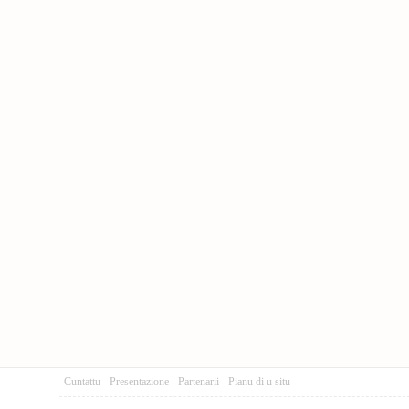
Cuntattu
-
Presentazione
-
Partenarii
-
Pianu di u situ