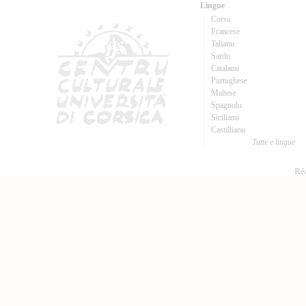
Lingue
Corsu
Francese
Talianu
Sardu
Catalanu
Purtughese
Maltese
Spagnolu
Sicilianu
Castillianu
Tutte e lingue
Réa