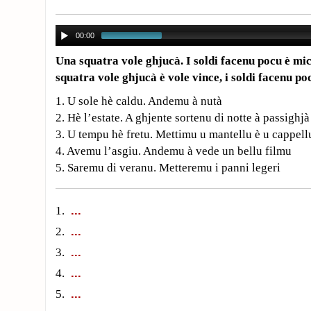
00:00
Una squatra vole ghjucà. I soldi facenu pocu è mi
squatra vole ghjucà è vole vince, i soldi facenu po
1. U sole hè caldu. Andemu à nutà
2. Hè l’estate. A ghjente sortenu di notte à passighjà
3. U tempu hè fretu. Mettimu u mantellu è u cappell
4. Avemu l’asgiu. Andemu à vede un bellu filmu
5. Saremu di veranu. Metteremu i panni legeri
1.
2.
3.
4.
5.