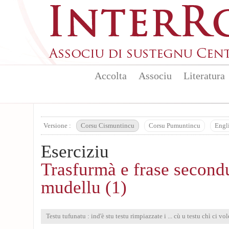
Aller au contenu principal
Accolta
Associu
Literatura
Versione :
Corsu Cismuntincu
Corsu Pumuntincu
Engl
Eserciziu
Trasfurmà e frase second
mudellu (1)
Testu tufunatu : ind'è stu testu rimpiazzate i ... cù u testu chì ci vol