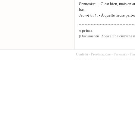
Françoise
: - C’est bien, mais en 
bas.
Jean-Paul
: - À quelle heure part-
« prima
(Ducumentu) Zonza una cumuna 
Cuntattu
-
Presentazione
-
Partenarii
-
Pia