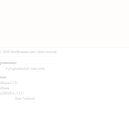
© 2026 InterRomania tutti i diritti riservati
gramazione
A prugramazione sana sana
ioni
Albiana-CCU
lbiana
ALBIANA / CCU
Tutte l'edizioni