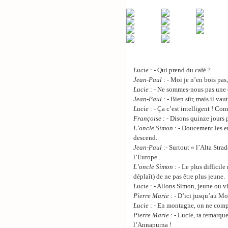
Lucie
: - Qui prend du café ?
Jean-Paul
: - Moi je n’en bois pas,
Lucie
: - Ne sommes-nous pas une éq
Jean-Paul
: - Bien sûr, mais il vau
Lucie
: - Ça c’est intelligent ! Com
Françoise
: - Disons quinze jours
L’oncle Simon
: - Doucement les e
descend.
Jean-Paul
:- Surtout « l’Alta Stra
l’Europe .
L’oncle Simon
: - Le plus difficile
déplaît) de ne pas être plus jeune.
Lucie
: - Allons Simon, jeune ou vie
Pierre Marie
: - D’ici jusqu’au Mo
Lucie
: - En montagne, on ne compt
Pierre Marie
: - Lucie, ta remarqu
l’Annapurna !