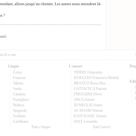
attendant, allons jusqu’au chemin. Les autres nous attendent là-
on ?
maiò
nu di u situ
Lingue
L'autore
Pru
Corsu
THIERS Ghjacumu
Francese
DURAZZO Francescu Micheli
Ediz
Talianu
BRANCO Rosa Alice
Sardu
GATTACECA Patrizia
A
Catalanu
FRIGGIERI Oliver
Purtughese
ARCA Antoni
Maltese
DI MEGLIO Alanu
Spagnolu
AL MASRI Maram
Sicilianu
KATUNARIC Drazen
Castillianu
SOLE Leonardo
Tutte e lingue
Tutti l'autori