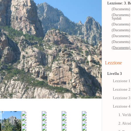
Lezzione: 3. 
(Ducumentu) I
(Ducumentu) G
Spidali
(Ducumentu) R
(Ducumentu) 
(Ducumentu) 
(Ducumentu) 
(Ducumentu) 
Lezzione
Livellu 3
Lezzione 1
Lezzione 2
Lezzione 3
Lezzione 4
1. Ver'd
2. Alcu