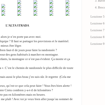
3. Bav
4. Broc
Lezzione 5
Lezzione 6
L’ALTA STRADA
Lezzione 7
 alors je n’en porte pas avec moi.
Lezzione 8
uipe ? Il faut se partager les provisions et le matériel.
Lezzione 9
t mieux être léger.
bien faut-il de jours pour faire la randonnée ?
 pour des gens habitués à marcher en montagne.
nfants, la montagne ce n’est pas évident. Ça monte et ça
da ». C’est le chemin de randonnée le plus difficile de toute
 mais aussi le plus beau j’en suis sûr. Je regrette (Cela me
ux, qu’est-ce que cela peut faire ! Vous êtes bien alerte !
nte Cintu combien y-a-t-il de kilomètres ?
e pas en kilomètres mais en heures.
e me plaît ! Avec toi je veux bien aller jusqu’au sommet de