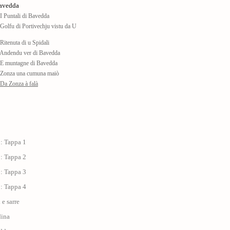
Bavedda
 Puntali di Bavedda
olfu di Portivechju vistu da U
itenuta di u Spidali
Andendu ver di Bavedda
E muntagne di Bavedda
Zonza una cumuna maiò
Da Zonza à falà
 : Tappa 1
 : Tappa 2
 : Tappa 3
 : Tappa 4
i e sarre
dina