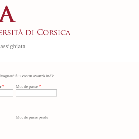
assighjata
salvaguardià u vostru avanzà ind'è
ur
*
Mot de passe
*
Mot de passe perdu