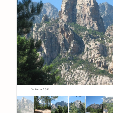
Da Zonza à falà