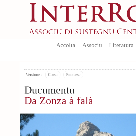
Aller au contenu principal
Accolta
Associu
Literatura
Versione :
Corsu
Francese
Ducumentu
Da Zonza à falà