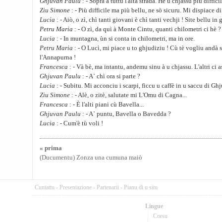
Ghjuvan Paulu
: - Sopra à tuttu l'alta strada. Hè u chjassu più diffici
Ziu Simone
: - Più difficile ma più bellu, ne sò sicuru. Mi dispiace d
Lucia
: - Aiò, o zì, chì tanti giovani è chì tanti vechji ! Site bellu i
Petru Maria
: - O zì, da quì à Monte Cintu, quanti chilometri ci hè ?
Lucia
: - In muntagna, ùn si conta in chilometri, ma in ore.
Petru Maria
: - O Lucì, mi piace u to ghjudiziu ! Cù tè vogliu andà s
l'Annapurna !
Francesca
: - Và bè, ma intantu, andemu sinu à u chjassu. L'altri ci 
Ghjuvan Paulu
: - A` chì ora si parte ?
Lucia
: - Subitu. Mi acconciu i scarpi, ficcu u caffè in u saccu di G
Ziu Simone
: - Alè, o zitè, salutate mi L'Omu di Cagna...
Francesca
: - È l'alti piani cù Bavella...
Ghjuvan Paulu
: - A` puntu, Bavella o Bavedda ?
Lucia
: - Cum'è tù voli !
« prima
(Ducumentu) Zonza una cumuna maiò
Cuntattu
-
Presentazione
-
Partenarii
-
Pianu di u situ
Lingue
Corsu