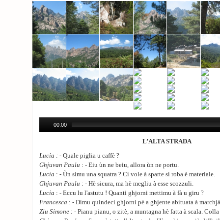
00:00
L’ALTA STRADA
Lucia :
- Quale piglia u caffè ?
Ghjuvan Paulu
: - Eiu ùn ne beiu, allora ùn ne portu.
Lucia
: - Ùn simu una squatra ? Ci vole à sparte si roba è materiale.
Ghjuvan Paulu
: - Hè sicura, ma hè megliu à esse scozzuli.
Lucia
: - Eccu lu l'astutu ! Quanti ghjorni mettimu à fà u giru ?
Francesca
: - Dimu quindeci ghjorni pè a ghjente abituata à marchj
Ziu Simone
: - Pianu pianu, o zitè, a muntagna hè fatta à scala. Colla 