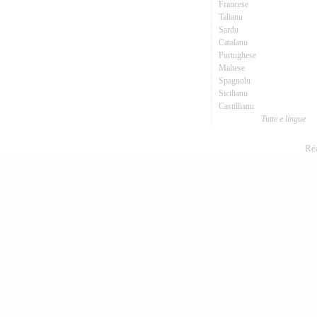
Francese
Talianu
Sardu
Catalanu
Purtughese
Maltese
Spagnolu
Sicilianu
Castillianu
Tutte e lingue
Réa