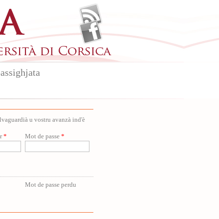
assighjata
salvaguardià u vostru avanzà ind'è
ur
*
Mot de passe
*
Mot de passe perdu