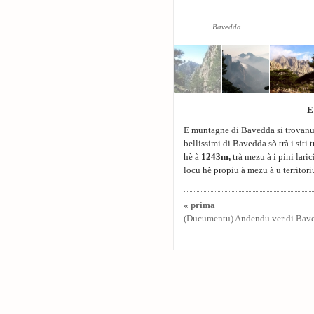
Bavedda
E
E muntagne di Bavedda si trovanu 
bellissimi di Bavedda sò trà i siti 
hè à
1243m
,
trà mezu à i pini laric
locu hè propiu à mezu à u territori
« prima
(Ducumentu) Andendu ver di Bav