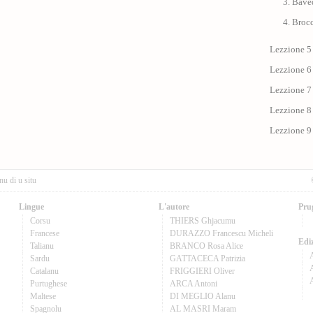
3. Bav
4. Broc
Lezzione 5
Lezzione 6
Lezzione 7
Lezzione 8
Lezzione 9
nu di u situ
Lingue
L'autore
Pru
Corsu
THIERS Ghjacumu
Francese
DURAZZO Francescu Micheli
Ediz
Talianu
BRANCO Rosa Alice
Sardu
GATTACECA Patrizia
A
Catalanu
FRIGGIERI Oliver
Purtughese
ARCA Antoni
Maltese
DI MEGLIO Alanu
Spagnolu
AL MASRI Maram