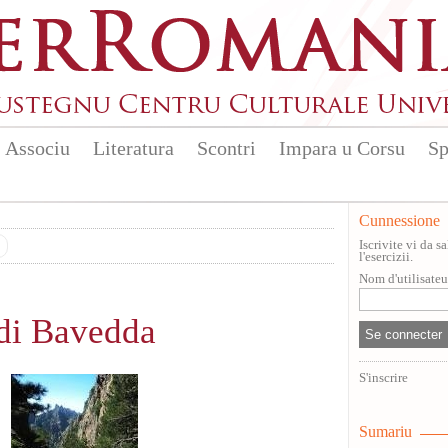
Associu
Literatura
Scontri
Impara u Corsu
Sp
Cunnessione
Iscrivite vi da 
l'esercizii.
Nom d'utilisate
di Bavedda
S'inscrire
Sumariu