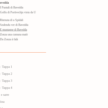
Bavedda
 Puntali di Bavedda
olfu di Portivechju vistu da U
itenuta di u Spidali
Andendu ver di Bavedda
E muntagne di Bavedda
Zonza una cumuna maiò
Da Zonza à falà
 : Tappa 1
 : Tappa 2
 : Tappa 3
 : Tappa 4
i e sarre
dina