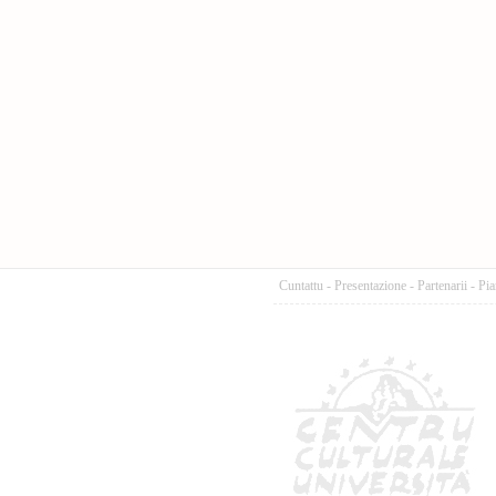
Cuntattu
-
Presentazione
-
Partenarii
-
Pia