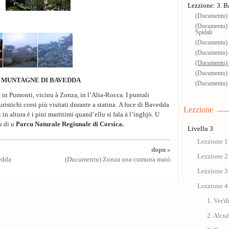
Lezzione: 3. 
(Ducumentu) I
(Ducumentu) G
Spidali
(Ducumentu) R
(Ducumentu) 
(Ducumentu) 
(Ducumentu) 
 MUNTAGNE DI BAVEDDA
(Ducumentu) 
in Pumonti, vicinu à Zonza, in l’Alta-Rocca. I puntali
turistichi corsi più visitati durante a statina. A foce di Bavedda
Lezzione
i in altura è i pini marittimi quand’ellu si fala à l’inghjò. U
u di u
Parcu Naturale Regiunale di Corsica
.
Livellu 3
Lezzione 1
dopu »
Lezzione 2
edda
(Ducumentu) Zonza una cumuna maiò
Lezzione 3
Lezzione 4
1. Ver'd
2. Alcu