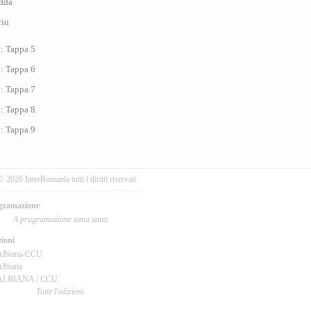
edda
ciu
 : Tappa 5
 : Tappa 6
 : Tappa 7
 : Tappa 8
 : Tappa 9
© 2026 InterRomania tutti i diritti riservati
gramazione
A prugramazione sana sana
ioni
Albiana-CCU
lbiana
ALBIANA / CCU
Tutte l'edizioni