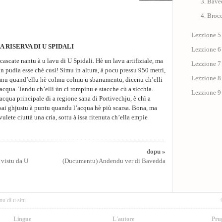
3. Bav
4. Broc
Lezzione 5
A RISERVA DI U SPIDALI
Lezzione 6
 cascate nantu à u lavu di U Spidali. Hè un lavu artifiziale, ma
Lezzione 7
 pudia esse chè cusì! Simu in altura, à pocu pressu 950 metri,
Lezzione 8
ranu quand’ellu hè colmu colmu u sbarramentu, dicenu ch’elli
’acqua. Tandu ch’elli ùn ci rompinu e stacche cù a sicchia.
Lezzione 9
’acqua principale di a regione sana di Portivechju, è chì a
ssai ghjustu à puntu quandu l’acqua hè più scarsa. Bona, ma
ulete ciuttà una cria, sottu à issa ritenuta ch’ella empie
dopu »
 vistu da U
(Ducumentu) Andendu ver di Bavedda
nu di u situ
Lingue
L'autore
Pru