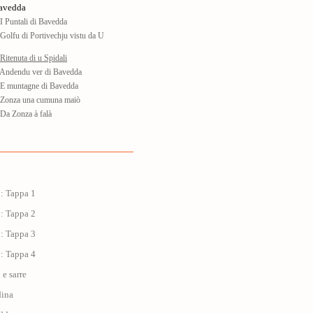
Bavedda
 Puntali di Bavedda
olfu di Portivechju vistu da U
itenuta di u Spidali
Andendu ver di Bavedda
E muntagne di Bavedda
Zonza una cumuna maiò
Da Zonza à falà
 : Tappa 1
 : Tappa 2
 : Tappa 3
 : Tappa 4
i e sarre
dina