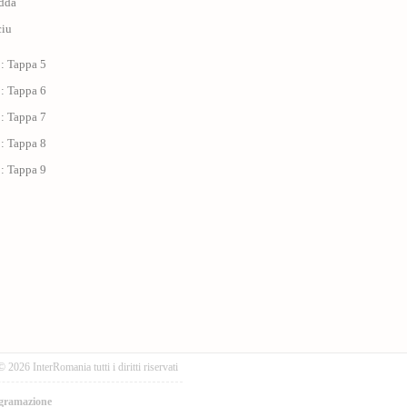
edda
ciu
 : Tappa 5
 : Tappa 6
 : Tappa 7
 : Tappa 8
 : Tappa 9
© 2026 InterRomania tutti i diritti riservati
gramazione