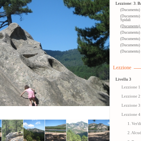
Lezzione: 3. 
(Ducumentu) I
(Ducumentu) G
Spidali
(Ducumentu) R
(Ducumentu) 
(Ducumentu) 
(Ducumentu) 
(Ducumentu) 
Lezzione
Livellu 3
Lezzione 1
Lezzione 2
Lezzione 3
Lezzione 4
1. Ver'd
2. Alcu