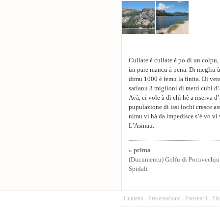
Cullate è cullate è po di un colpu,
ùn pare mancu à pena. Di megliu ùn
dimu 1000 è femu la finita. Di ve
sarianu 3 miglioni di metri cubi d
Avà, ci vole à dì chì hè a riserva d
pupulazione di issi lochi cresce a
nimu vi hà da impedisce s’è vo vi v
L’Asinau.
« prima
(Ducumentu) Golfu di Portivechju
Spidali
Cuntattu
-
Presentazione
-
Partenarii
-
Pia