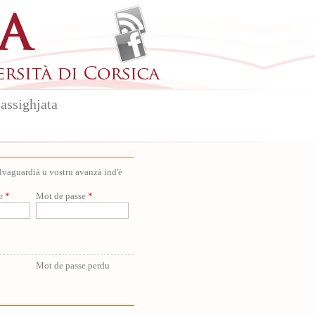
assighjata
salvaguardià u vostru avanzà ind'è
ur
*
Mot de passe
*
Mot de passe perdu