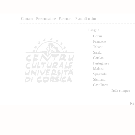
Cuntattu
-
Presentazione
-
Partenarii
-
Pianu di u situ
Lingue
Corsu
Francese
Talianu
Sardu
Catalanu
Purtughese
Maltese
Spagnolu
Sicilianu
Castillianu
Tutte e lingue
Réa