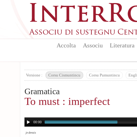
Aller au contenu principal
Accolta
Associu
Literatura
Versione :
Corsu Cismuntincu
Corsu Pumuntincu
Engl
Gramatica
To must : imperfect
00:00
je devais