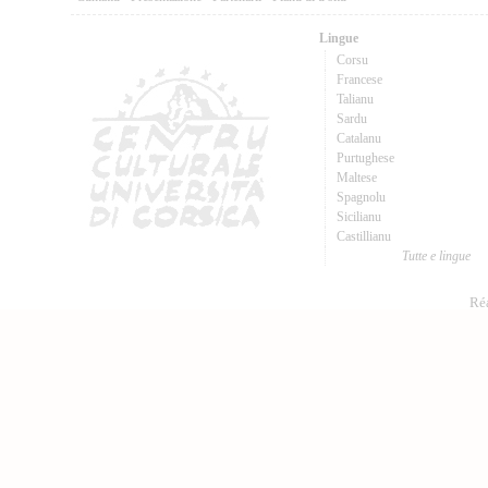
Lingue
Corsu
Francese
Talianu
Sardu
Catalanu
Purtughese
Maltese
Spagnolu
Sicilianu
Castillianu
Tutte e lingue
Réa