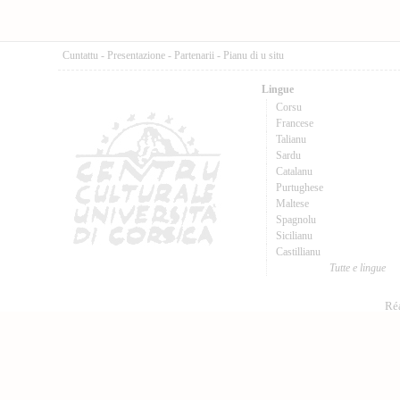
Cuntattu
-
Presentazione
-
Partenarii
-
Pianu di u situ
Lingue
Corsu
Francese
Talianu
Sardu
Catalanu
Purtughese
Maltese
Spagnolu
Sicilianu
Castillianu
Tutte e lingue
Réa