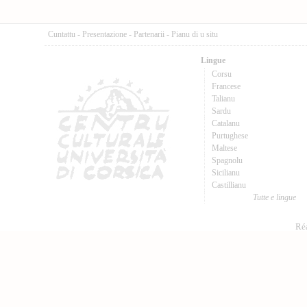
Cuntattu
-
Presentazione
-
Partenarii
-
Pianu di u situ
Lingue
Corsu
Francese
Talianu
Sardu
Catalanu
Purtughese
Maltese
Spagnolu
Sicilianu
Castillianu
Tutte e lingue
Réa