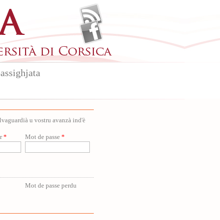
assighjata
salvaguardià u vostru avanzà ind'è
ur
*
Mot de passe
*
Mot de passe perdu