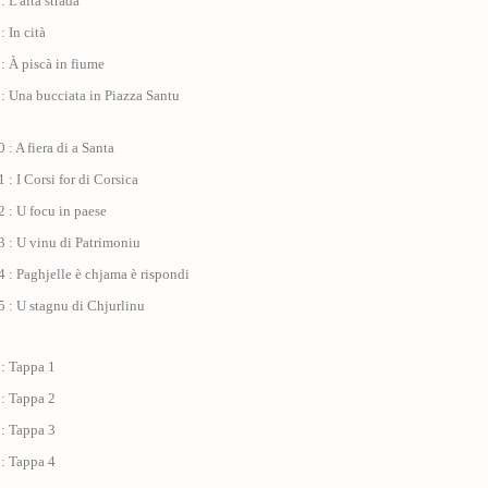
: L'alta strada
: In cità
: À piscà in fiume
: Una bucciata in Piazza Santu
 : A fiera di a Santa
 : I Corsi for di Corsica
 : U focu in paese
 : U vinu di Patrimoniu
 : Paghjelle è chjama è rispondi
 : U stagnu di Chjurlinu
 : Tappa 1
 : Tappa 2
 : Tappa 3
 : Tappa 4