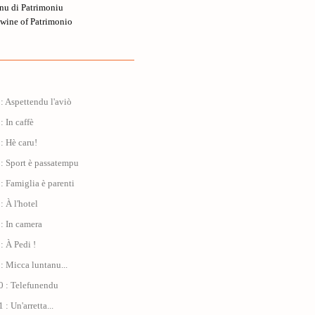
nu di Patrimoniu
wine of Patrimonio
: Aspettendu l'aviò
: In caffè
: Hè caru!
: Sport è passatempu
: Famiglia è parenti
: À l'hotel
: In camera
: À Pedi !
: Micca luntanu...
0 : Telefunendu
: Un'arretta...