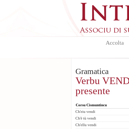
Aller au contenu principal
Accolta
Gramatica
Verbu VENDE
presente
Corsu Cismuntincu
Ch'eiu vendi
Ch'è tù vendi
Ch'ellu vendi