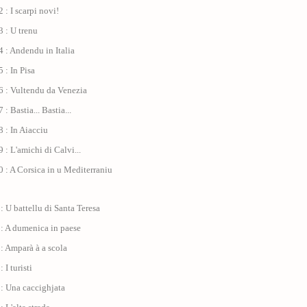
 : I scarpi novi!
 : U trenu
 : Andendu in Italia
 : In Pisa
6 : Vultendu da Venezia
: Bastia... Bastia...
 : In Aiacciu
 : L'amichi di Calvi...
 : A Corsica in u Mediterraniu
: U battellu di Santa Teresa
 : A dumenica in paese
: Amparà à a scola
 I turisti
: Una caccighjata